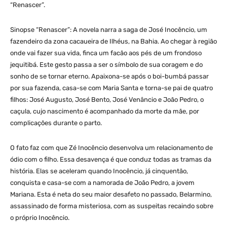
“Renascer”.
Sinopse “Renascer”: A novela narra a saga de José Inocêncio, um
fazendeiro da zona cacaueira de Ilhéus, na Bahia. Ao chegar à região
onde vai fazer sua vida, finca um facão aos pés de um frondoso
jequitibá. Este gesto passa a ser o símbolo de sua coragem e do
sonho de se tornar eterno. Apaixona-se após o boi-bumbá passar
por sua fazenda, casa-se com Maria Santa e torna-se pai de quatro
filhos: José Augusto, José Bento, José Venâncio e João Pedro, o
caçula, cujo nascimento é acompanhado da morte da mãe, por
complicações durante o parto.
O fato faz com que Zé Inocêncio desenvolva um relacionamento de
ódio com o filho. Essa desavença é que conduz todas as tramas da
história. Elas se aceleram quando Inocêncio, já cinquentão,
conquista e casa-se com a namorada de João Pedro, a jovem
Mariana. Esta é neta do seu maior desafeto no passado, Belarmino,
assassinado de forma misteriosa, com as suspeitas recaindo sobre
o próprio Inocêncio.