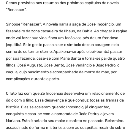
Cenas previstas nos resumos dos próximos capítulos da novela
“Renascer”.
Sinopse “Renascer”: A novela narra a saga de José Inocêncio, um
fazendeiro da zona cacaueira de Ilhéus, na Bahia. Ao chegar à região
onde vai fazer sua vida, finca um facão aos pés de um frondoso
jequitibá. Este gesto passa a ser o símbolo de sua coragem e do
sonho de se tornar eterno. Apaixona-se após o boi-bumbá passar
por sua fazenda, casa-se com Maria Santa e torna-se pai de quatro
filhos: José Augusto, José Bento, José Venâncio e João Pedro, o
caçula, cujo nascimento é acompanhado da morte da mãe, por
complicações durante o parto.
O fato faz com que Zé Inocêncio desenvolva um relacionamento de
ódio com o filho. Essa desavença é que conduz todas as tramas da
história. Elas se aceleram quando Inocêncio, já cinquentão,
conquista e casa-se com a namorada de João Pedro, a jovem
Mariana. Esta é neta do seu maior desafeto no passado, Belarmino,
assassinado de forma misteriosa, com as suspeitas recaindo sobre