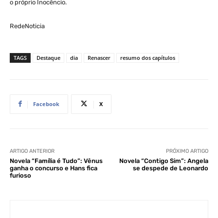
o próprio Inocêncio.
RedeNoticia
TAGS
Destaque
dia
Renascer
resumo dos capítulos
Facebook
X
ARTIGO ANTERIOR
PRÓXIMO ARTIGO
Novela “Família é Tudo”: Vênus
Novela “Contigo Sim”: Angela
ganha o concurso e Hans fica
se despede de Leonardo
furioso