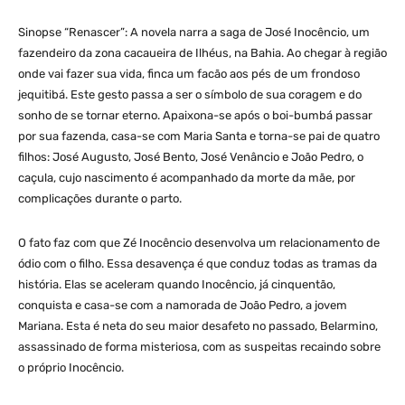
Sinopse “Renascer”: A novela narra a saga de José Inocêncio, um
fazendeiro da zona cacaueira de Ilhéus, na Bahia. Ao chegar à região
onde vai fazer sua vida, finca um facão aos pés de um frondoso
jequitibá. Este gesto passa a ser o símbolo de sua coragem e do
sonho de se tornar eterno. Apaixona-se após o boi-bumbá passar
por sua fazenda, casa-se com Maria Santa e torna-se pai de quatro
filhos: José Augusto, José Bento, José Venâncio e João Pedro, o
caçula, cujo nascimento é acompanhado da morte da mãe, por
complicações durante o parto.
O fato faz com que Zé Inocêncio desenvolva um relacionamento de
ódio com o filho. Essa desavença é que conduz todas as tramas da
história. Elas se aceleram quando Inocêncio, já cinquentão,
conquista e casa-se com a namorada de João Pedro, a jovem
Mariana. Esta é neta do seu maior desafeto no passado, Belarmino,
assassinado de forma misteriosa, com as suspeitas recaindo sobre
o próprio Inocêncio.