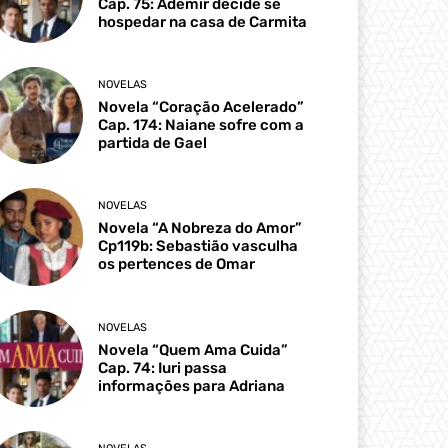
Cap. 75: Ademir decide se
hospedar na casa de Carmita
NOVELAS
Novela “Coração Acelerado”
Cap. 174: Naiane sofre com a
partida de Gael
NOVELAS
Novela “A Nobreza do Amor”
Cp119b: Sebastião vasculha
os pertences de Omar
NOVELAS
Novela “Quem Ama Cuida”
Cap. 74: Iuri passa
informações para Adriana