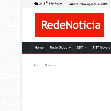
C
24.2
São Paulo
quarta-feira, agosto 5, 2026
Home
Rede Globo
SBT
TNT Novela
Início
Novelas