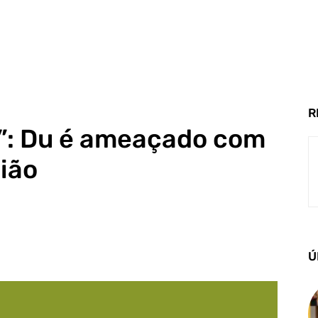
R
”: Du é ameaçado com
ião
Ú