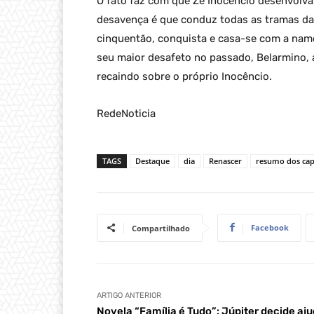
O fato faz com que Zé Inocêncio desenvolva
desavença é que conduz todas as tramas da h
cinquentão, conquista e casa-se com a namo
seu maior desafeto no passado, Belarmino, 
recaindo sobre o próprio Inocêncio.
RedeNoticia
TAGS
Destaque
dia
Renascer
resumo dos cap
Facebook
Compartilhado
ARTIGO ANTERIOR
Novela “Família é Tudo”: Júpiter decide aj