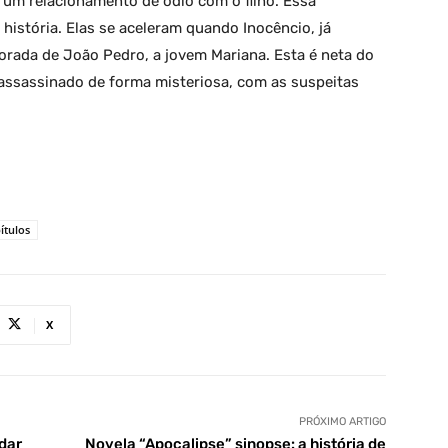
 um relacionamento de ódio com o filho. Essa
istória. Elas se aceleram quando Inocêncio, já
rada de João Pedro, a jovem Mariana. Esta é neta do
assassinado de forma misteriosa, com as suspeitas
ítulos
X
PRÓXIMO ARTIGO
udar
Novela “Apocalipse” sinopse: a história de