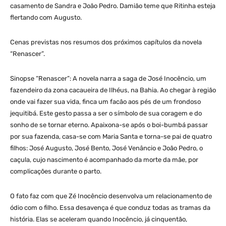
casamento de Sandra e João Pedro. Damião teme que Ritinha esteja
flertando com Augusto.
Cenas previstas nos resumos dos próximos capítulos da novela
“Renascer”.
Sinopse “Renascer”: A novela narra a saga de José Inocêncio, um
fazendeiro da zona cacaueira de Ilhéus, na Bahia. Ao chegar à região
onde vai fazer sua vida, finca um facão aos pés de um frondoso
jequitibá. Este gesto passa a ser o símbolo de sua coragem e do
sonho de se tornar eterno. Apaixona-se após o boi-bumbá passar
por sua fazenda, casa-se com Maria Santa e torna-se pai de quatro
filhos: José Augusto, José Bento, José Venâncio e João Pedro, o
caçula, cujo nascimento é acompanhado da morte da mãe, por
complicações durante o parto.
O fato faz com que Zé Inocêncio desenvolva um relacionamento de
ódio com o filho. Essa desavença é que conduz todas as tramas da
história. Elas se aceleram quando Inocêncio, já cinquentão,