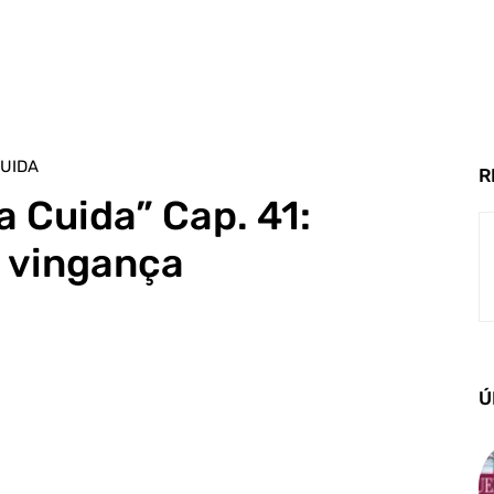
UIDA
R
 Cuida” Cap. 41:
 vingança
Ú