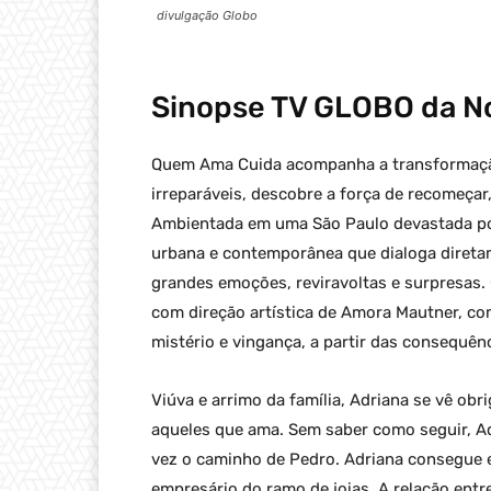
divulgação Globo
Sinopse
TV GLOBO
da N
Quem Ama Cuida acompanha a transformação
irreparáveis, descobre a força de recomeçar
Ambientada em uma São Paulo devastada po
urbana e contemporânea que dialoga diret
grandes emoções, reviravoltas e surpresas. 
com direção artística de Amora Mautner, com
mistério e vingança, a partir das consequên
Viúva e arrimo da família, Adriana se vê ob
aqueles que ama. Sem saber como seguir, Ad
vez o caminho de Pedro. Adriana consegue 
empresário do ramo de joias. A relação entr