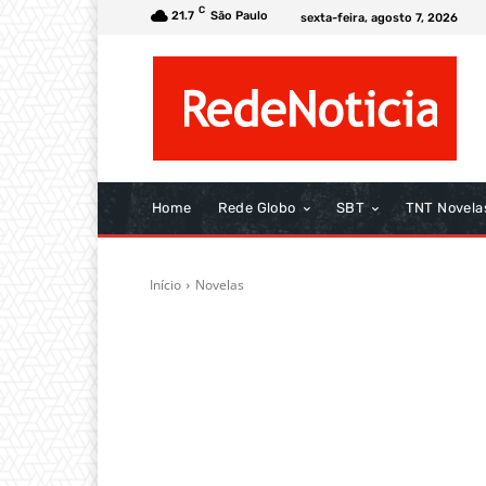
C
21.7
São Paulo
sexta-feira, agosto 7, 2026
Home
Rede Globo
SBT
TNT Novela
Início
Novelas