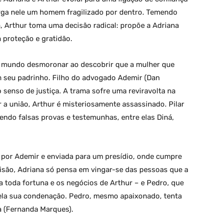
xerga nele um homem fragilizado por dentro. Temendo
, Arthur toma uma decisão radical: propõe a Adriana
proteção e gratidão.
eu mundo desmoronar ao descobrir que a mulher que
m seu padrinho. Filho do advogado Ademir (Dan
 o senso de justiça. A trama sofre uma reviravolta na
r a união, Arthur é misteriosamente assassinado. Pilar
endo falsas provas e testemunhas, entre elas Diná,
a por Ademir e enviada para um presídio, onde cumpre
risão, Adriana só pensa em vingar-se das pessoas que a
ra toda fortuna e os negócios de Arthur – e Pedro, que
pela sua condenação. Pedro, mesmo apaixonado, tenta
a (Fernanda Marques).