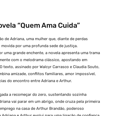
ovela “Quem Ama Cuida”
 de Adriana, uma mulher que, diante de perdas
, movida por uma profunda sede de justiça.
r uma grande enchente, a novela apresenta uma trama
amente com o melodrama clássico, apostando em
O texto, assinado por Walcyr Carrasco e Claudia Souto,
bina amizade, conflitos familiares, amor impossível,
cias do encontro entre Adriana e Arthur.
rigada a recomeçar do zero, sustentando sozinha
riana vai parar em um abrigo, onde cruza pela primeira
emprego na casa de Arthur Brandão, poderoso
e Adriana e Arthur evolui para uma ligação de confiança