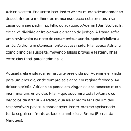
Adriana aceita. Enquanto isso, Pedro vê seu mundo desmoronar ao
descobrir que a mulher que nunca esqueceu está prestes a se
casar com seu padrinho. Filho do advogado Ademir (Dan Stulbach),
ele se vê dividido entre o amor e o senso de justiça. A trama sofre
uma reviravolta na noite do casamento, quando, após oficializar a
união, Arthur é misteriosamente assassinado. Pilar acusa Adriana
como principal suspeita, movendo falsas provas e testemunhas,
entre elas Diná, para incriminá-la.
Acusada, ela é julgada numa corte presidida por Ademir e enviada
para um presídio, onde cumpre seis anos em regime fechado. Ao
deixar a prisão, Adriana só pensa em vingar-se das pessoas que a
incriminaram, entre elas Pilar – que assumira toda fortuna e os
negócios de Arthur – e Pedro, que ela acredita ter sido um dos
responsáveis pela sua condenação. Pedro, mesmo apaixonado,
tenta seguir em frente ao lado da ambiciosa Bruna (Fernanda
Marques).