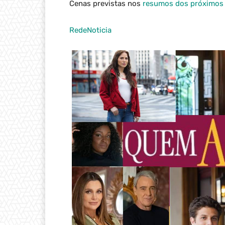
Cenas previstas nos
resumos dos próximos 
RedeNoticia