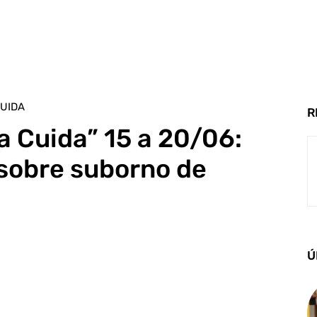
UIDA
R
 Cuida” 15 a 20/06:
sobre suborno de
Ú