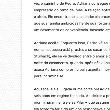
vez o caminho de Pedro. Adriana consegue 
empresário do ramo de joias. A relação entr
e afeto. Ele encontra nela lealdade; ela en
que sua família ambiciosa herde sua fortuna
um casamento de conveniência, baseado em 
Adriana aceita. Enquanto isso, Pedro vê s
nunca esqueceu está prestes a se casar co
Stulbach), ele se vê dividido entre o amor e
noite do casamento, quando, após oficializa
acusa Adriana como principal suspeita, mov
para incriminá-la.
Acusada, ela é julgada numa corte presidid
seis anos em regime fechado. Ao deixar a p
incriminaram, entre elas Pilar – que assumi
ela acredita ter sido um dos responsáveis 