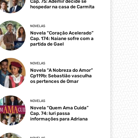
Cap. 75: Ademir decide se
hospedar na casa de Carmita
NOVELAS
Novela “Coração Acelerado”
Cap. 174: Naiane sofre com a
partida de Gael
NOVELAS
Novela “A Nobreza do Amor”
Cp119b: Sebastião vasculha
os pertences de Omar
NOVELAS
Novela “Quem Ama Cuida”
Cap. 74: Iuri passa
informações para Adriana