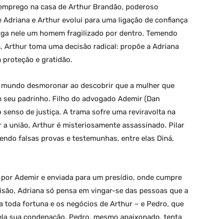
emprego na casa de Arthur Brandão, poderoso
e Adriana e Arthur evolui para uma ligação de confiança
xerga nele um homem fragilizado por dentro. Temendo
, Arthur toma uma decisão radical: propõe a Adriana
proteção e gratidão.
eu mundo desmoronar ao descobrir que a mulher que
m seu padrinho. Filho do advogado Ademir (Dan
 o senso de justiça. A trama sofre uma reviravolta na
r a união, Arthur é misteriosamente assassinado. Pilar
endo falsas provas e testemunhas, entre elas Diná,
a por Ademir e enviada para um presídio, onde cumpre
risão, Adriana só pensa em vingar-se das pessoas que a
ra toda fortuna e os negócios de Arthur – e Pedro, que
pela sua condenação. Pedro, mesmo apaixonado, tenta