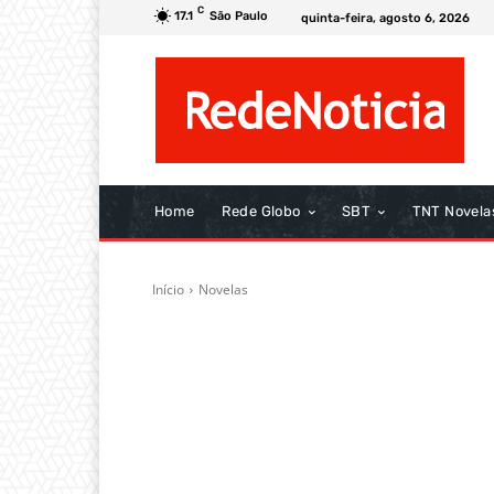
C
17.1
São Paulo
quinta-feira, agosto 6, 2026
Home
Rede Globo
SBT
TNT Novela
Início
Novelas