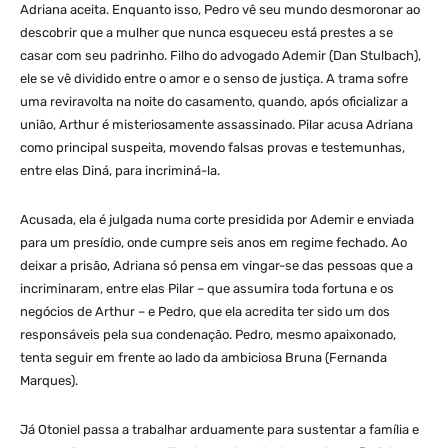
Adriana aceita. Enquanto isso, Pedro vê seu mundo desmoronar ao
descobrir que a mulher que nunca esqueceu está prestes a se
casar com seu padrinho. Filho do advogado Ademir (Dan Stulbach),
ele se vê dividido entre o amor e o senso de justiça. A trama sofre
uma reviravolta na noite do casamento, quando, após oficializar a
união, Arthur é misteriosamente assassinado. Pilar acusa Adriana
como principal suspeita, movendo falsas provas e testemunhas,
entre elas Diná, para incriminá-la.
Acusada, ela é julgada numa corte presidida por Ademir e enviada
para um presídio, onde cumpre seis anos em regime fechado. Ao
deixar a prisão, Adriana só pensa em vingar-se das pessoas que a
incriminaram, entre elas Pilar – que assumira toda fortuna e os
negócios de Arthur – e Pedro, que ela acredita ter sido um dos
responsáveis pela sua condenação. Pedro, mesmo apaixonado,
tenta seguir em frente ao lado da ambiciosa Bruna (Fernanda
Marques).
Já Otoniel passa a trabalhar arduamente para sustentar a família e