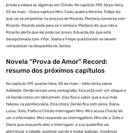
prisão e coloca as algemas em Chicão. No capitulo 198, terça-feira,
03 de maio – Diana captura Miro. Cadu acalma Nininha. Felipe diz
que vai se empenhar na procura de Ricardo. Pestana conversa com
Ricardo. Ricardo pede para se ir embora. Pestana diz que não e
Ricardo alerta que ele pode ser preso. Eduarda diz que está
decepcionada com Vitor. Joana e Felipe questionam se devem
comparecer na despedida de Janice.
Novela “Prova de Amor” Record:
resumo dos próximos capítulos
No capitulo 199, quarta-feira, 04 de maio – Hélio tenta salvar
Adelaide. Gerião ensaia uma coreografia. Elza está com um ataque e
vê Gerião como um lobisomem. Elza fica a saber que a sua mãe
faleceu na penitenciária. Elza chora. Gerião fica com pena. Diana,
Luísa, Júlio, Fialho e Chicão interrogam Miro. Miro acusa Chicão de
ser o informador. Miro responde ao interrogatório. Miro diz a Júlio e
Diana que enquanto eles o interrogam, a sua quadrilha vai
aterrorizar a cidade, queimar carros e matar polícias. Inocência