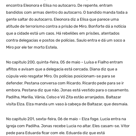
encontra Eleonora e Elisa no autocarro. De repente, entram
bandidos com armas dentro do autocarro. O bandido manda toda a
gente saltar do autocarro. Eleonora diz a Elisa que parece uma
atitude de terrorismo contra a prisão de Miro. Bonforte dá a notícia
que a cidade está um caos. Há rebeliões em prisões, atentados
contra delegacias e postos de polícias. Saulo entra e dá um soco a
Miro por ele ter morto Estela.
No capitulo 200, quinta-feira, 05 de maio – Luísa e Fialho entram
aflitos e avisam que a delegacia está cercada. Diana diz que a
cúpula veio resgatar Miro. Os polícias posicionam-se para se
defender. Pestana conversa com Ricardo. Ricardo pede para se ir
embora. Pestana diz que não. Jonas está vestido para o casamento.
Padilha, Marília, Vânia, Celso e Vó Zita estão arranjados. Baltazar
visita Elza. Elza manda um vaso à cabeça de Baltazar, que desmaia.
No capitulo 201, sexta-feira, 06 de maio – Elza foge. Lucia entra na
igreja com Padilha. Jonas recebe Lucia no altar. Eles casam-se. Vitor
pede para Eduarda ficar com ele. Eduarda diz que está