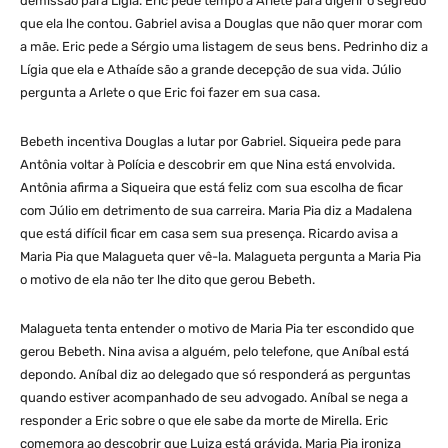
demissão para Lígia. Eric pede tempo à Arlete para digerir o segredo
que ela lhe contou. Gabriel avisa a Douglas que não quer morar com
a mãe. Eric pede a Sérgio uma listagem de seus bens. Pedrinho diz a
Lígia que ela e Athaíde são a grande decepção de sua vida. Júlio
pergunta a Arlete o que Eric foi fazer em sua casa.
Bebeth incentiva Douglas a lutar por Gabriel. Siqueira pede para
Antônia voltar à Polícia e descobrir em que Nina está envolvida.
Antônia afirma a Siqueira que está feliz com sua escolha de ficar
com Júlio em detrimento de sua carreira. Maria Pia diz a Madalena
que está difícil ficar em casa sem sua presença. Ricardo avisa a
Maria Pia que Malagueta quer vê-la. Malagueta pergunta a Maria Pia
o motivo de ela não ter lhe dito que gerou Bebeth.
Malagueta tenta entender o motivo de Maria Pia ter escondido que
gerou Bebeth. Nina avisa a alguém, pelo telefone, que Aníbal está
depondo. Aníbal diz ao delegado que só responderá as perguntas
quando estiver acompanhado de seu advogado. Aníbal se nega a
responder a Eric sobre o que ele sabe da morte de Mirella. Eric
comemora ao descobrir que Luiza está grávida. Maria Pia ironiza