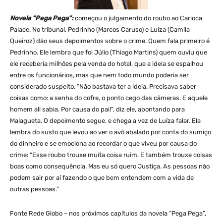
Novela “Pega Pega”:
começou o julgamento do roubo ao Carioca
Palace. No tribunal, Pedrinho (Marcos Caruso) e Luíza (Camila
Queiroz) dão seus depoimentos sobre o crime. Quem fala primeiro é
Pedrinho. Ele lembra que foi Júlio (Thiago Martins) quem ouviu que
ele receberia milhões pela venda do hotel, que a ideia se espalhou
entre os funcionários, mas que nem todo mundo poderia ser
considerado suspeito. “Não bastava ter a ideia. Precisava saber
coisas como: a senha do cofre, o ponto cego das câmeras. E aquele
homem ali sabia. Por causa do pai!”, diz ele, apontando para
Malagueta. O depoimento segue, e chega a vez de Luíza falar. Ela
lembra do susto que levou ao ver o avô abalado por conta do sumiço
do dinheiro e se emociona ao recordar o que viveu por causa do
crime: “Esse roubo trouxe muita coisa ruim. E também trouxe coisas
boas como consequência. Mas eu só quero Justiça. As pessoas não
podem sair por aí fazendo o que bem entendem com a vida de
outras pessoas.”
Fonte Rede Globo – nos próximos capítulos da novela “Pega Pega”,