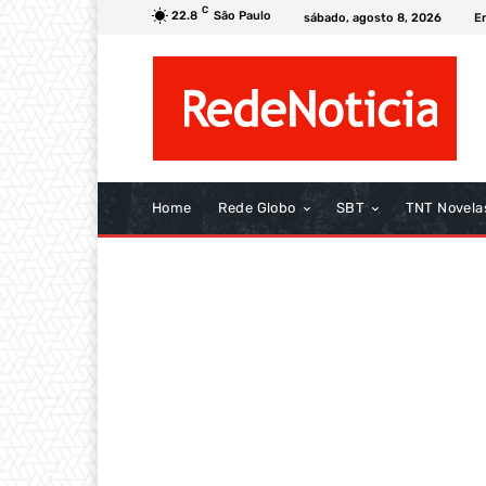
C
22.8
São Paulo
sábado, agosto 8, 2026
E
Home
Rede Globo
SBT
TNT Novela