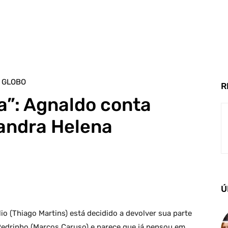
 GLOBO
R
a”: Agnaldo conta
Sandra Helena
Ú
io (Thiago Martins) está decidido a devolver sua parte
Pedrinho (Marcos Caruso) e parece que já pensou em