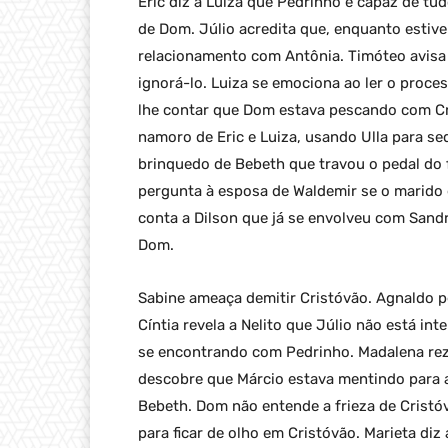
Eric diz a Luiza que Pedrinho é capaz de tud
de Dom. Júlio acredita que, enquanto estiv
relacionamento com Antônia. Timóteo avisa 
ignorá-lo. Luiza se emociona ao ler o proces
lhe contar que Dom estava pescando com Cr
namoro de Eric e Luiza, usando Ulla para se
brinquedo de Bebeth que travou o pedal do f
pergunta à esposa de Waldemir se o marido 
conta a Dilson que já se envolveu com Sandr
Dom.
Sabine ameaça demitir Cristóvão. Agnaldo pe
Cíntia revela a Nelito que Júlio não está in
se encontrando com Pedrinho. Madalena reza
descobre que Márcio estava mentindo para a
Bebeth. Dom não entende a frieza de Cristó
para ficar de olho em Cristóvão. Marieta diz