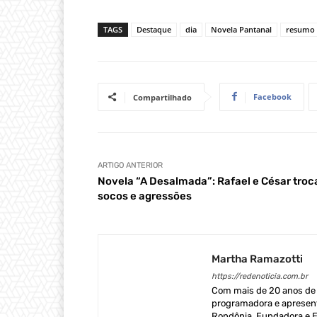
TAGS
Destaque
dia
Novela Pantanal
resumo 
Facebook
Compartilhado
ARTIGO ANTERIOR
Novela “A Desalmada”: Rafael e César tro
socos e agressões
Martha Ramazotti
https://redenoticia.com.br
Com mais de 20 anos de e
programadora e apresent
Rondônia. Fundadora e Ed