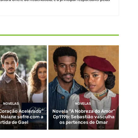
NOVELAS
NOVELAS
Coração Acelerado”
Novela “A Nobreza do Amor”
: Naiane sofre com a
Cp119b: Sebastião vasculha
rtida de Gael
os pertences de Omar