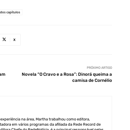
dos capítulos
X
PRÓXIMO ARTIGO
cam
Novela “O Cravo e a Rosa”: Dinorá queima a
camisa de Cornélio
xperiência na área, Martha trabalhou como editora,
adora em vários programas da afiliada da Rede Record de
itora Chefe do RedeNotícia, é a principal responsável pelas