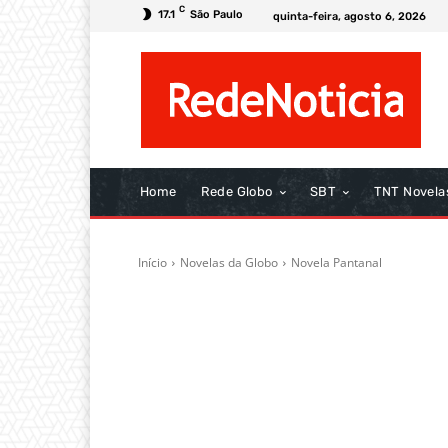
C
17.1
São Paulo
quinta-feira, agosto 6, 2026
Home
Rede Globo
SBT
TNT Novela
Início
Novelas da Globo
Novela Pantanal