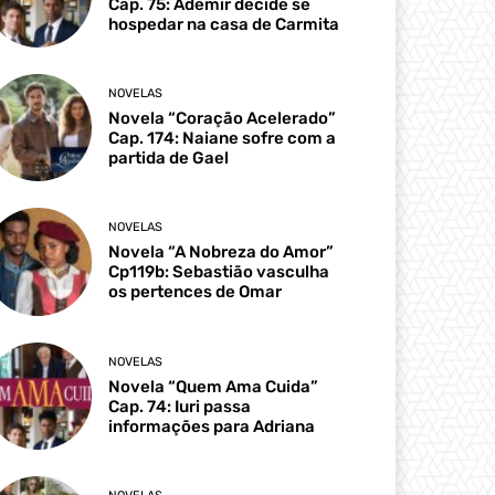
Cap. 75: Ademir decide se
hospedar na casa de Carmita
NOVELAS
Novela “Coração Acelerado”
Cap. 174: Naiane sofre com a
partida de Gael
NOVELAS
Novela “A Nobreza do Amor”
Cp119b: Sebastião vasculha
os pertences de Omar
NOVELAS
Novela “Quem Ama Cuida”
Cap. 74: Iuri passa
informações para Adriana