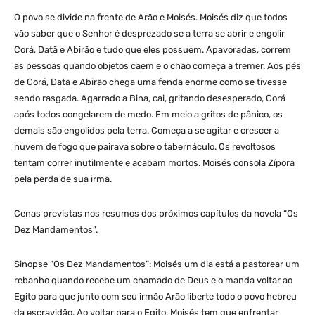
O povo se divide na frente de Arão e Moisés. Moisés diz que todos
vão saber que o Senhor é desprezado se a terra se abrir e engolir
Corá, Datã e Abirão e tudo que eles possuem. Apavoradas, correm
as pessoas quando objetos caem e o chão começa a tremer. Aos pés
de Corá, Datã e Abirão chega uma fenda enorme como se tivesse
sendo rasgada. Agarrado a Bina, cai, gritando desesperado, Corá
após todos congelarem de medo. Em meio a gritos de pânico, os
demais são engolidos pela terra. Começa a se agitar e crescer a
nuvem de fogo que pairava sobre o tabernáculo. Os revoltosos
tentam correr inutilmente e acabam mortos. Moisés consola Zípora
pela perda de sua irmã.
Cenas previstas nos resumos dos próximos capítulos da novela “Os
Dez Mandamentos”.
Sinopse “Os Dez Mandamentos”: Moisés um dia está a pastorear um
rebanho quando recebe um chamado de Deus e o manda voltar ao
Egito para que junto com seu irmão Arão liberte todo o povo hebreu
da escravidão. Ao voltar para o Egito, Moisés tem que enfrentar