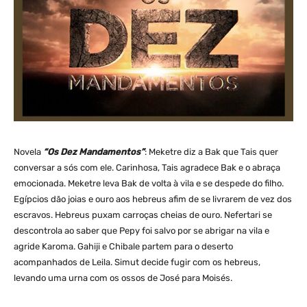
Novela
“Os Dez Mandamentos”
: Meketre diz a Bak que Tais quer
conversar a sós com ele. Carinhosa, Tais agradece Bak e o abraça
emocionada. Meketre leva Bak de volta à vila e se despede do filho.
Egípcios dão joias e ouro aos hebreus afim de se livrarem de vez dos
escravos. Hebreus puxam carroças cheias de ouro. Nefertari se
descontrola ao saber que Pepy foi salvo por se abrigar na vila e
agride Karoma. Gahiji e Chibale partem para o deserto
acompanhados de Leila. Simut decide fugir com os hebreus,
levando uma urna com os ossos de José para Moisés.