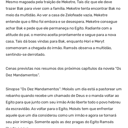
Mesmo magoada pela traição de Meketre, Tais diz que ele deve
trazer Bak para viver com a família. Meketre tenta encontrar Bak no
meio da multidão. Ao ver a casa de Zelofeade vazia, Meketre
entende que o filho foi embora e se desespera. Meketre consegue
achar Bak e pede que ele permaneça no Egito. Radiante com a
atitude do pai, o menino aceita prontamente e segue para a nova
casa. Tais dá boas vindas para Bak, enquanto Hori e Meryt
comemoram a chegada do irmão. Ramsés observa a multidão,
sentindo-se derrotado.
Cenas previstas nos resumos dos próximos capítulos da novela “Os
Dez Mandamentos”.
Sinopse “Os Dez Mandamentos”: Moisés um dia está a pastorear um
rebanho quando recebe um chamado de Deus e o manda voltar ao
Egito para que junto com seu irmão Arão liberte todo o povo hebreu
da escravidão. Ao voltar para o Egito, Moisés tem que enfrentar
aquele que um dia considerou como um irmão e agora se tornará
seu pior inimigo. Somente após as dez pragas do Egito Ramsés