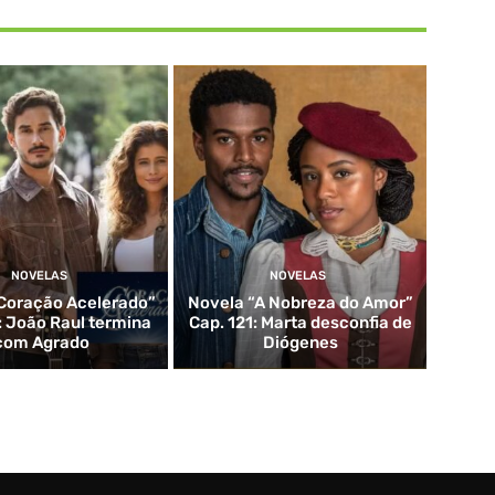
NOVELAS
NOVELAS
Coração Acelerado”
Novela “A Nobreza do Amor”
: João Raul termina
Cap. 121: Marta desconfia de
com Agrado
Diógenes