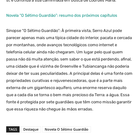
si, e continua a sua caminhada em busca de Lourdes Maria.
Novela “O Sétimo Guardião”: resumo dos próximos capítulos
Sinopse “O Sétimo Guardião”: À primeira vista, Serro Azul pode
parecer apenas mais uma típica cidade do interior, pacata e cercada
por montanhas, onde avanços tecnológicos como internet e
telefonia celular ainda não chegaram. Um lugar pelo qual quem
passa não dá muita atenção, sem saber o que está perdendo, afinal,
uma cidade que é vizinha de Greenville e Tubiancanga não poderia
deixar de ter suas peculiaridades. A principal delas é uma fonte com
propriedades curativas e rejuvenescedoras, que é a parte mais
externa de um gigantesco aquífero, uma enorme reserva daquilo
que a cada dia se torna o bem mais precioso da Terra: a água. Essa
fonte é protegida por sete guardiães que têm como missão garantir
que essa riqueza não chegue às mãos erradas.
TAGS
Destaque
Novela O Sétimo Guardião