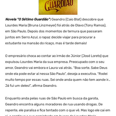
Novela “O Sétimo Guardião”:
Geandro (Caio Blat) descobre que
Lourdes Maria (Bruna Linzmeyer) foi atrás de Olavo (Tony Ramos),
em São Paulo. Depois dos momentos de ternura que passaram
juntos em Serro Azul, o rapaz decide viajar para procurar a
estudante na mansão do ricaço, mas é tarde demais!
O empresário choca ao contar ao irmão de Júnior (José Loreto) que
expulsou Lourdes Maria da sua empresa. Preocupado com o seu
amor, Geandro vai embora e Laura vai atrás. “Boa sorte. Sabe Deus
onde ela pode estar aí nessa São Paulo”, deseja a executiva. “Rodei
muito tempo por essas ruas. Sei onde anda quem não tem aonde ir…
Já fui um deles!”, afirma Geandro.
Enquanto anda pelas ruas de São Paulo em busca da garota,
Geandro encontra alguns moradores de rua usando drogas. De
repente, ele paralisa e fica tentado com o que vê. Mas logo ele cai em