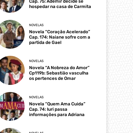
Cap. 75: Ademir decide se
hospedar na casa de Carmita
NOVELAS
Novela “Coração Acelerado”
Cap. 174: Naiane sofre com a
partida de Gael
NOVELAS
Novela “A Nobreza do Amor”
Cp119b: Sebastião vasculha
os pertences de Omar
NOVELAS
Novela “Quem Ama Cuida”
Cap. 74: Iuri passa
informações para Adriana