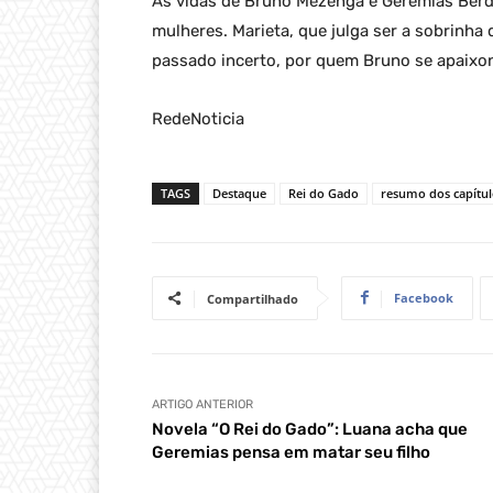
As vidas de Bruno Mezenga e Geremias Ber
mulheres. Marieta, que julga ser a sobrinha
passado incerto, por quem Bruno se apaixo
RedeNoticia
TAGS
Destaque
Rei do Gado
resumo dos capítul
Facebook
Compartilhado
ARTIGO ANTERIOR
Novela “O Rei do Gado”: Luana acha que
Geremias pensa em matar seu filho