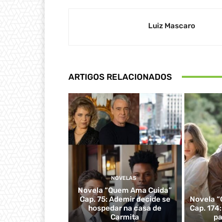
Luiz Mascaro
ARTIGOS RELACIONADOS
NOVELAS
Novela “Quem Ama Cuida”
Cap. 75: Ademir decide se
Novela “
hospedar na casa de
Cap. 174
Carmita
pa