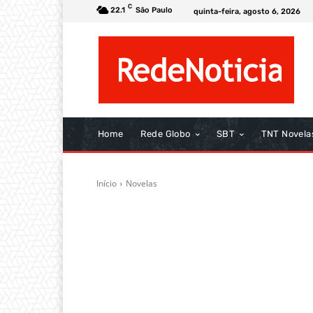
C
22.1
São Paulo
quinta-feira, agosto 6, 2026
Home
Rede Globo
SBT
TNT Novela
Início
Novelas