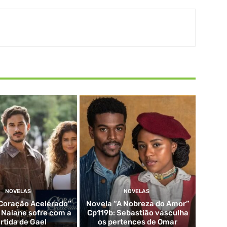
NOVELAS
NOVELAS
Coração Acelerado”
Novela “A Nobreza do Amor”
: Naiane sofre com a
Cp119b: Sebastião vasculha
rtida de Gael
os pertences de Omar