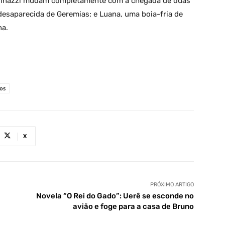
dinazzi mudam completamente com a chegada de duas
 desaparecida de Geremias; e Luana, uma boia-fria de
na.
os
X
PRÓXIMO ARTIGO
Novela “O Rei do Gado”: Uerê se esconde no
avião e foge para a casa de Bruno