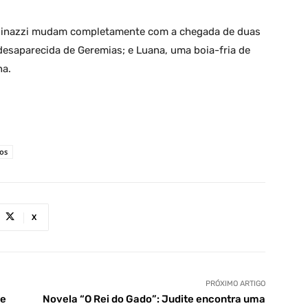
dinazzi mudam completamente com a chegada de duas
 desaparecida de Geremias; e Luana, uma boia-fria de
na.
os
X
PRÓXIMO ARTIGO
ue
Novela “O Rei do Gado”: Judite encontra uma