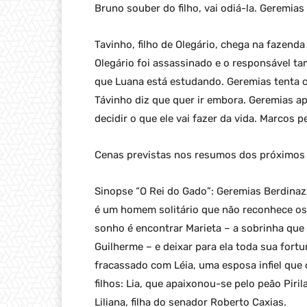
Bruno souber do filho, vai odiá-la. Geremia
Tavinho, filho de Olegário, chega na fazend
Olegário foi assassinado e o responsável t
que Luana está estudando. Geremias tenta c
Távinho diz que quer ir embora. Geremias ap
decidir o que ele vai fazer da vida. Marcos 
Cenas previstas nos resumos dos próximos c
Sinopse “O Rei do Gado”: Geremias Berdinaz
é um homem solitário que não reconhece os
sonho é encontrar Marieta – a sobrinha que
Guilherme – e deixar para ela toda sua for
fracassado com Léia, uma esposa infiel que 
filhos: Lia, que apaixonou-se pelo peão Pir
Liliana, filha do senador Roberto Caxias.