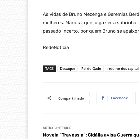
As vidas de Bruno Mezenga e Geremias Ber
mulheres. Marieta, que julga ser a sobrinha
passado incerto, por quem Bruno se apaixo
RedeNoticia
TAGS
Destaque
Rei do Gado
resumo dos capítul
Facebook
Compartilhado
ARTIGO ANTERIOR
Novela “Travessia”: Cidália avisa Guerra q