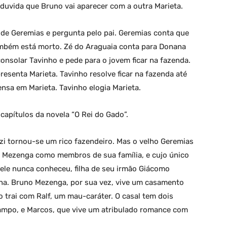
s duvida que Bruno vai aparecer com a outra Marieta.
a de Geremias e pergunta pelo pai. Geremias conta que
ambém está morto. Zé do Araguaia conta para Donana
onsolar Tavinho e pede para o jovem ficar na fazenda.
resenta Marieta. Tavinho resolve ficar na fazenda até
pensa em Marieta. Tavinho elogia Marieta.
apítulos da novela “O Rei do Gado”.
zi tornou-se um rico fazendeiro. Mas o velho Geremias
 Mezenga como membros de sua família, e cujo único
 ele nunca conheceu, filha de seu irmão Giácomo
tuna. Bruno Mezenga, por sua vez, vive um casamento
o trai com Ralf, um mau-caráter. O casal tem dois
ilampo, e Marcos, que vive um atribulado romance com