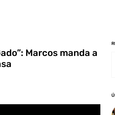
R
Gado”: Marcos manda a
asa
Ú