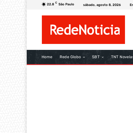
C
22.8
São Paulo
sábado, agosto 8, 2026
E
Home
Rede Globo
SBT
TNT Novela