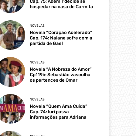
Cap. 75: Ademir decide se
hospedar na casa de Carmita
NOVELAS
Novela “Coração Acelerado”
Cap. 174: Naiane sofre com a
partida de Gael
NOVELAS
Novela “A Nobreza do Amor”
Cp119b: Sebastião vasculha
os pertences de Omar
NOVELAS
Novela “Quem Ama Cuida”
Cap. 74: Iuri passa
informações para Adriana