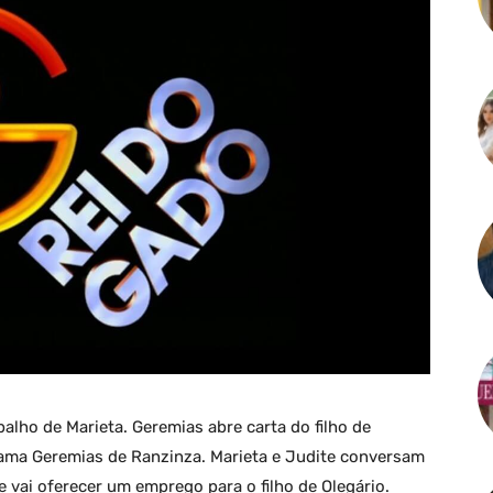
balho de Marieta. Geremias abre carta do filho de
chama Geremias de Ranzinza. Marieta e Judite conversam
 vai oferecer um emprego para o filho de Olegário.