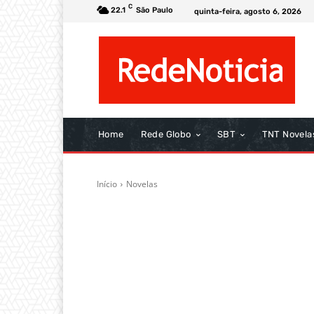
C
22.1
São Paulo
quinta-feira, agosto 6, 2026
Home
Rede Globo
SBT
TNT Novela
Início
Novelas