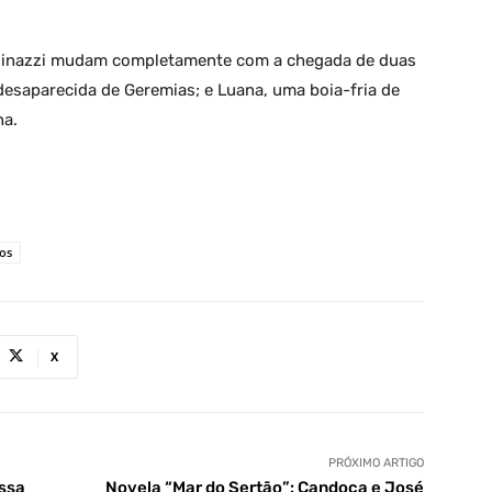
dinazzi mudam completamente com a chegada de duas
 desaparecida de Geremias; e Luana, uma boia-fria de
na.
os
X
PRÓXIMO ARTIGO
ssa
Novela “Mar do Sertão”: Candoca e José