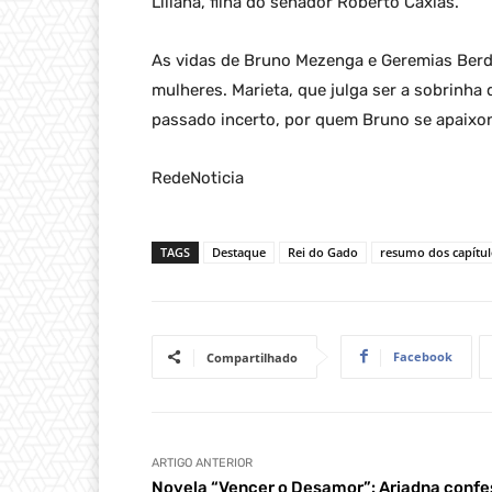
Liliana, filha do senador Roberto Caxias.
As vidas de Bruno Mezenga e Geremias Ber
mulheres. Marieta, que julga ser a sobrinha
passado incerto, por quem Bruno se apaixo
RedeNoticia
TAGS
Destaque
Rei do Gado
resumo dos capítul
Facebook
Compartilhado
ARTIGO ANTERIOR
Novela “Vencer o Desamor”: Ariadna confe