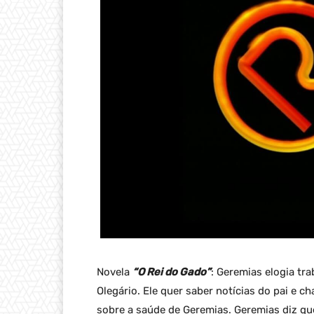
Novela
“O Rei do Gado”
: Geremias elogia tra
Olegário. Ele quer saber notícias do pai e 
sobre a saúde de Geremias. Geremias diz que