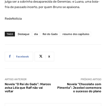
julga ser a sobrinha desaparecida de Geremias; e Luana, uma boia-
fria de passado incerto, por quem Bruno se apaixona.
RedeNoticia
TAGS
Destaque
dia
Rei do Gado
resumo dos capítulos
Facebook
X
ARTIGO ANTERIOR
PRÓXIMO ARTIGO
Novela “O Rei do Gado”: Marcos
Novela “Chocolate com
avisa Léia que Ralf não vai
Pimenta”: Jezebel comemora
voltar
o sucesso do plano