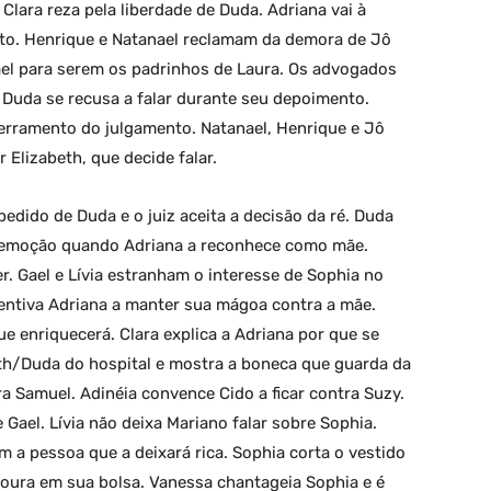
Clara reza pela liberdade de Duda. Adriana vai à
nto. Henrique e Natanael reclamam da demora de Jô
ael para serem os padrinhos de Laura. Os advogados
Duda se recusa a falar durante seu depoimento.
erramento do julgamento. Natanael, Henrique e Jô
 Elizabeth, que decide falar.
edido de Duda e o juiz aceita a decisão da ré. Duda
de emoção quando Adriana a reconhece como mãe.
 Gael e Lívia estranham o interesse de Sophia no
entiva Adriana a manter sua mágoa contra a mãe.
e enriquecerá. Clara explica a Adriana por que se
th/Duda do hospital e mostra a boneca que guarda da
ra Samuel. Adinéia convence Cido a ficar contra Suzy.
Gael. Lívia não deixa Mariano falar sobre Sophia.
 a pessoa que a deixará rica. Sophia corta o vestido
soura em sua bolsa. Vanessa chantageia Sophia e é