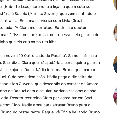
l (Eriberto Leão) aprendeu a lição e quem está se
stória é Sophia (Marieta Severo), que vem sentindo o
contra ela. Em uma conversa com Lívia (Grazi
ocupada: “A Clara me derrotou. Eu tinha o doutor
mais”. “Isso nos prejudica no processo pela guarda do
inho que ela cria como um filho.
da novela “O Outro Lado do Paraíso”, Samuel afirma a
 Gael diz a Clara que irá ajudá-la a conseguir a guarda
stir de ajudar Duda. Nádia informa Bruno que marcou
quel. Cido pede demissão. Nádia pega o dinheiro da
iano diz a Juvenal que desconfia do caráter de Amaro.
otos de Raquel com o celular. Adriana reclama de não
vida. Renato recrimina Clara por acreditar em Gael.
 com Cido. Nádia arma para atrasar Bruno para o
 Bruno no restaurante. Raquel vê Tônia beijando Bruno.