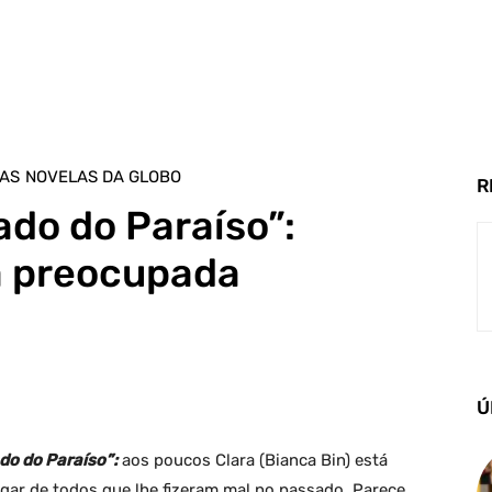
AS
NOVELAS DA GLOBO
R
ado do Paraíso”:
ia preocupada
Ú
do do Paraíso”:
aos poucos Clara (Bianca Bin) está
gar de todos que lhe fizeram mal no passado. Parece