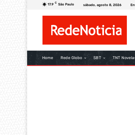
C
17.9
São Paulo
sábado, agosto 8, 2026
En
Home
Rede Globo
SBT
TNT Novela