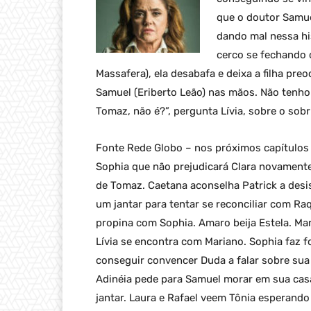
que o doutor Samue
dando mal nessa hi
cerco se fechando 
Massafera), ela desabafa e deixa a filha pre
Samuel (Eriberto Leão) nas mãos. Não tenho 
Tomaz, não é?”, pergunta Lívia, sobre o sobr
Fonte Rede Globo – nos próximos capítulos 
Sophia que não prejudicará Clara novamente.
de Tomaz. Caetana aconselha Patrick a desi
um jantar para tentar se reconciliar com Ra
propina com Sophia. Amaro beija Estela. Mar
Lívia se encontra com Mariano. Sophia faz f
conseguir convencer Duda a falar sobre sua 
Adinéia pede para Samuel morar em sua casa
jantar. Laura e Rafael veem Tônia esperando