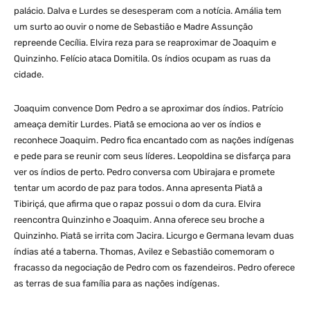
palácio. Dalva e Lurdes se desesperam com a notícia. Amália tem
um surto ao ouvir o nome de Sebastião e Madre Assunção
repreende Cecília. Elvira reza para se reaproximar de Joaquim e
Quinzinho. Felício ataca Domitila. Os índios ocupam as ruas da
cidade.
Joaquim convence Dom Pedro a se aproximar dos índios. Patrício
ameaça demitir Lurdes. Piatã se emociona ao ver os índios e
reconhece Joaquim. Pedro fica encantado com as nações indígenas
e pede para se reunir com seus líderes. Leopoldina se disfarça para
ver os índios de perto. Pedro conversa com Ubirajara e promete
tentar um acordo de paz para todos. Anna apresenta Piatã a
Tibiriçá, que afirma que o rapaz possui o dom da cura. Elvira
reencontra Quinzinho e Joaquim. Anna oferece seu broche a
Quinzinho. Piatã se irrita com Jacira. Licurgo e Germana levam duas
índias até a taberna. Thomas, Avilez e Sebastião comemoram o
fracasso da negociação de Pedro com os fazendeiros. Pedro oferece
as terras de sua família para as nações indígenas.