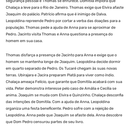
segurança pessoal e Thomas se enfurece. Domitila implora que
Chalaça a leve para o Rio de Janeiro. Thomas exige que Elvira afaste
Joaquim do palácio. Patrício afirma que é inimigo de Dalva.
Leopoldina repreende Pedro por cortar a verba das doações para a
população. Thomas pede a ajuda de Anna para se aproximar de
Pedro. Jacinto visita Thomas e Anna questiona a presença do
homem em sua casa.
Thomas disfarça a presença de Jacinto para Anna e exige que o
homem se mantenha longe de Joaquim. Leopoldina decide dormir
em quarto separado de Pedro. Os Tucaré chegam às suas novas
terras. Ubirajara e Jacira preparam Piatã para viver como índio.
Chalaça ameaça Felício, que garante que Domitila acabará com sua
vida. Peter demonstra interesse pelo caso de Amália e Cecília se
anima. Joaquim se muda com Elvira e Quinzinho. Chalaça desconfia
das intenções de Domitila. Com a ajuda de Anna, Leopoldina
organiza uma festa beneficente. Pedro sofre com a rejeição de
Leopoldina. Anna pede que Joaquim se afaste dela. Anna descobre
que Dom Pedro censurou partes de seu livro.