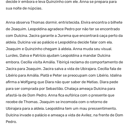
decide ir embora e leva Quinzinho com ele. Anna se prepara para
sua noite de núpcias.
Anna observa Thomas dormir, entristecida. Elvira encontra o bilhete
de Joaquim. Leopoldina agradece Pedro por não ter se encontrado
com Dulcina. Jacira garante a Jurema que encontrará caça perto da
aldeia. Dulcina vai ao palácio e Leopoldina decide falar com ela.
Joaquim e Quinzinho chegam à aldeia. Anna muda seu visual.
Lurdes, Dalva e Patrício ajudam Leopoldina a mandar Dulcina
embora. Cecília visita Amália. Tibiriçá reclama do comportamento de
Jacira para Joaquim. Jacira salva a vida de Ubirajara. Cecília fala de
Libério para Amália. Piatã e Peter se preocupam com Libério. Idalina
afirma a Wolfgang que Diara não quer saber de Matias. Diara pede
para ser comprada por Sebastião. Chalaça ameaça Dulcina para
afastá-la de Dom Pedro. Anna fica eufórica com o presente que
recebe de Thomas. Joaquim se incomoda com o retorno de
Ubirajara para a aldeia. Leopoldina tem um mau pressentimento.
Dulcina invade o palácio e ameaça a vida de Avilez, na frente de Dom
Pedro.