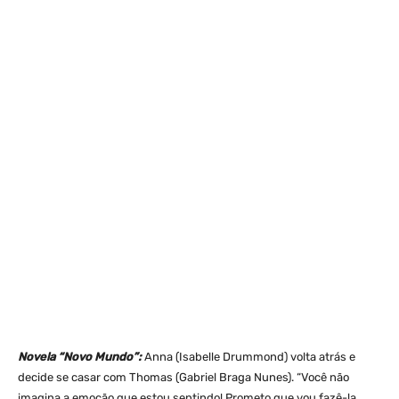
Novela “Novo Mundo”:
Anna (Isabelle Drummond) volta atrás e
decide se casar com Thomas (Gabriel Braga Nunes). “Você não
imagina a emoção que estou sentindo! Prometo que vou fazê-la