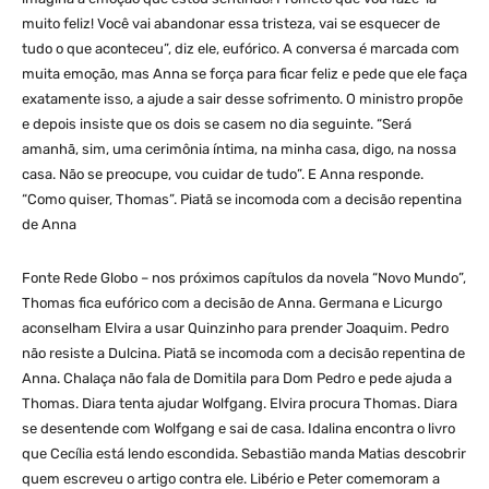
muito feliz! Você vai abandonar essa tristeza, vai se esquecer de
tudo o que aconteceu”, diz ele, eufórico. A conversa é marcada com
muita emoção, mas Anna se força para ficar feliz e pede que ele faça
exatamente isso, a ajude a sair desse sofrimento. O ministro propõe
e depois insiste que os dois se casem no dia seguinte. “Será
amanhã, sim, uma cerimônia íntima, na minha casa, digo, na nossa
casa. Não se preocupe, vou cuidar de tudo”. E Anna responde.
“Como quiser, Thomas”. Piatã se incomoda com a decisão repentina
de Anna
Fonte Rede Globo – nos próximos capítulos da novela “Novo Mundo”,
Thomas fica eufórico com a decisão de Anna. Germana e Licurgo
aconselham Elvira a usar Quinzinho para prender Joaquim. Pedro
não resiste a Dulcina. Piatã se incomoda com a decisão repentina de
Anna. Chalaça não fala de Domitila para Dom Pedro e pede ajuda a
Thomas. Diara tenta ajudar Wolfgang. Elvira procura Thomas. Diara
se desentende com Wolfgang e sai de casa. Idalina encontra o livro
que Cecília está lendo escondida. Sebastião manda Matias descobrir
quem escreveu o artigo contra ele. Libério e Peter comemoram a