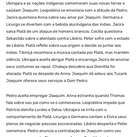
Ubirajara e as nações indígenas comemoram suas novas terras e
saúdam Joaquim. Leopoldina se emociona com a atitude de Pedro.
Jacira questiona Anna sobre seu amor por Joaquim. Germana e
Licurgo se divertem com a bebida alucinógena das índias. Jacira
salva Piatã de um ataque de homens brancos. Cecília questiona
Sebastião sobre o atentado contra Libério. Peter sofre com o estado
de Libério. Piatã reflete sobre sua origem e decide se juntar aos
índios. Tibiriçá reconhece a música cantada por Piatã, mas mantém
silêncio. Ubirajara aceita abrigar Piatã e encarrega Jacira de ensinar
seus costumes ao rapaz. Chalaça descobre que Domitila foi
atacada. Piatã se despede de Anna. Joaquim dá adeus aos Tucaré.
Joaquim oferece seus serviços a Dom Pedro.
Pedro aceita empregar Joaquim. Anna estranha quando Thomas
fala sobre seu pai como se o conhecesse. Leopoldina impede que
Patrício demita Lurdes e Dalva. Ubirajara se irrita com o
comportamento de Piatã. Licurgo e Germana contam a Elvira seus
planos de negociar pessoas escravizadas. Libério desperta e Peter
comemora. Pedro anuncia a contratação de Joaquim como seu