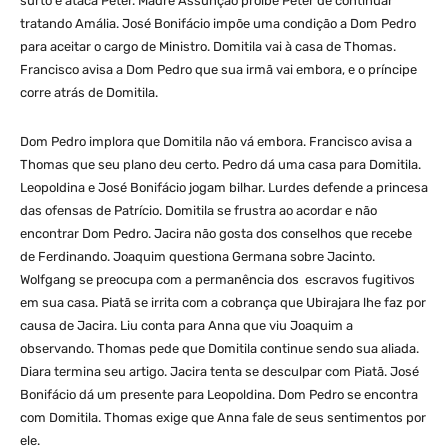
surto e ataca Peter. Madre Assunção proíbe Peter de continuar
tratando Amália. José Bonifácio impõe uma condição a Dom Pedro
para aceitar o cargo de Ministro. Domitila vai à casa de Thomas.
Francisco avisa a Dom Pedro que sua irmã vai embora, e o príncipe
corre atrás de Domitila.
Dom Pedro implora que Domitila não vá embora. Francisco avisa a
Thomas que seu plano deu certo. Pedro dá uma casa para Domitila.
Leopoldina e José Bonifácio jogam bilhar. Lurdes defende a princesa
das ofensas de Patrício. Domitila se frustra ao acordar e não
encontrar Dom Pedro. Jacira não gosta dos conselhos que recebe
de Ferdinando. Joaquim questiona Germana sobre Jacinto.
Wolfgang se preocupa com a permanência dos escravos fugitivos
em sua casa. Piatã se irrita com a cobrança que Ubirajara lhe faz por
causa de Jacira. Liu conta para Anna que viu Joaquim a
observando. Thomas pede que Domitila continue sendo sua aliada.
Diara termina seu artigo. Jacira tenta se desculpar com Piatã. José
Bonifácio dá um presente para Leopoldina. Dom Pedro se encontra
com Domitila. Thomas exige que Anna fale de seus sentimentos por
ele.