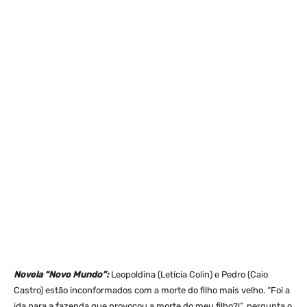
Novela “Novo Mundo”:
Leopoldina (Letícia Colin) e Pedro (Caio
Castro) estão inconformados com a morte do filho mais velho. “Foi a
ida para a fazenda que provocou a morte do meu filho?!”, pergunta o