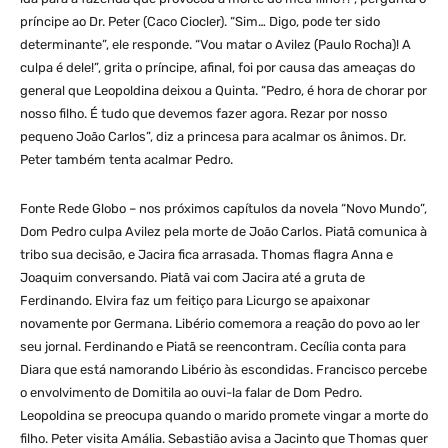
príncipe ao Dr. Peter (Caco Ciocler). “Sim… Digo, pode ter sido
determinante”, ele responde. “Vou matar o Avilez (Paulo Rocha)! A
culpa é dele!”, grita o príncipe, afinal, foi por causa das ameaças do
general que Leopoldina deixou a Quinta. “Pedro, é hora de chorar por
nosso filho. É tudo que devemos fazer agora. Rezar por nosso
pequeno João Carlos”, diz a princesa para acalmar os ânimos. Dr.
Peter também tenta acalmar Pedro.
Fonte Rede Globo – nos próximos capítulos da novela “Novo Mundo”,
Dom Pedro culpa Avilez pela morte de João Carlos. Piatã comunica à
tribo sua decisão, e Jacira fica arrasada. Thomas flagra Anna e
Joaquim conversando. Piatã vai com Jacira até a gruta de
Ferdinando. Elvira faz um feitiço para Licurgo se apaixonar
novamente por Germana. Libério comemora a reação do povo ao ler
seu jornal. Ferdinando e Piatã se reencontram. Cecília conta para
Diara que está namorando Libério às escondidas. Francisco percebe
o envolvimento de Domitila ao ouvi-la falar de Dom Pedro.
Leopoldina se preocupa quando o marido promete vingar a morte do
filho. Peter visita Amália. Sebastião avisa a Jacinto que Thomas quer