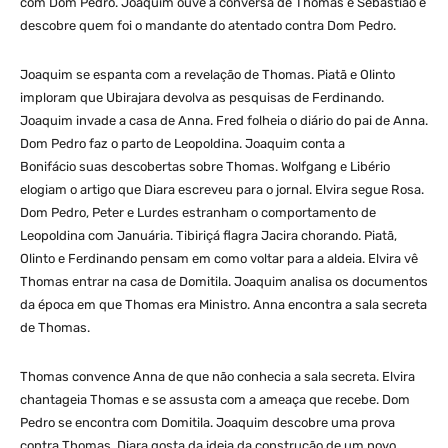
com Dom Pedro. Joaquim ouve a conversa de Thomas e Sebastião e
descobre quem foi o mandante do atentado contra Dom Pedro.
Joaquim se espanta com a revelação de Thomas. Piatã e Olinto
imploram que Ubirajara devolva as pesquisas de Ferdinando.
Joaquim invade a casa de Anna. Fred folheia o diário do pai de Anna.
Dom Pedro faz o parto de Leopoldina. Joaquim conta a
Bonifácio suas descobertas sobre Thomas. Wolfgang e Libério
elogiam o artigo que Diara escreveu para o jornal. Elvira segue Rosa.
Dom Pedro, Peter e Lurdes estranham o comportamento de
Leopoldina com Januária. Tibiriçá flagra Jacira chorando. Piatã,
Olinto e Ferdinando pensam em como voltar para a aldeia. Elvira vê
Thomas entrar na casa de Domitila. Joaquim analisa os documentos
da época em que Thomas era Ministro. Anna encontra a sala secreta
de Thomas.
Thomas convence Anna de que não conhecia a sala secreta. Elvira
chantageia Thomas e se assusta com a ameaça que recebe. Dom
Pedro se encontra com Domitila. Joaquim descobre uma prova
contra Thomas. Diara gosta da ideia da construção de um novo