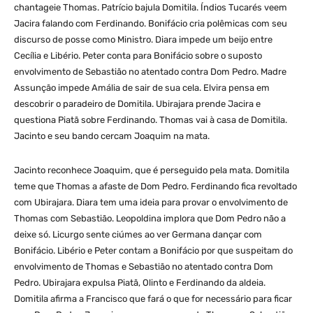
chantageie Thomas. Patrício bajula Domitila. Índios Tucarés veem
Jacira falando com Ferdinando. Bonifácio cria polêmicas com seu
discurso de posse como Ministro. Diara impede um beijo entre
Cecília e Libério. Peter conta para Bonifácio sobre o suposto
envolvimento de Sebastião no atentado contra Dom Pedro. Madre
Assunção impede Amália de sair de sua cela. Elvira pensa em
descobrir o paradeiro de Domitila. Ubirajara prende Jacira e
questiona Piatã sobre Ferdinando. Thomas vai à casa de Domitila.
Jacinto e seu bando cercam Joaquim na mata.
Jacinto reconhece Joaquim, que é perseguido pela mata. Domitila
teme que Thomas a afaste de Dom Pedro. Ferdinando fica revoltado
com Ubirajara. Diara tem uma ideia para provar o envolvimento de
Thomas com Sebastião. Leopoldina implora que Dom Pedro não a
deixe só. Licurgo sente ciúmes ao ver Germana dançar com
Bonifácio. Libério e Peter contam a Bonifácio por que suspeitam do
envolvimento de Thomas e Sebastião no atentado contra Dom
Pedro. Ubirajara expulsa Piatã, Olinto e Ferdinando da aldeia.
Domitila afirma a Francisco que fará o que for necessário para ficar