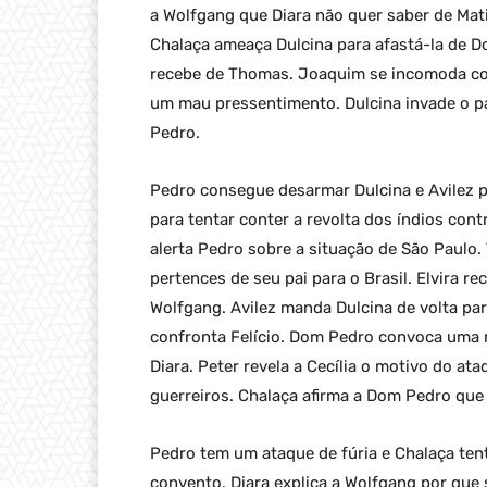
a Wolfgang que Diara não quer saber de Mat
Chalaça ameaça Dulcina para afastá-la de D
recebe de Thomas. Joaquim se incomoda com 
um mau pressentimento. Dulcina invade o pa
Pedro.
Pedro consegue desarmar Dulcina e Avilez 
para tentar conter a revolta dos índios con
alerta Pedro sobre a situação de São Paulo
pertences de seu pai para o Brasil. Elvira r
Wolfgang. Avilez manda Dulcina de volta pa
confronta Felício. Dom Pedro convoca uma r
Diara. Peter revela a Cecília o motivo do ata
guerreiros. Chalaça afirma a Dom Pedro que o
Pedro tem um ataque de fúria e Chalaça tent
convento. Diara explica a Wolfgang por que