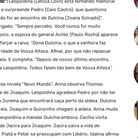
do”:
Leopoldina (Letícia Colin) está tentando melhorar
 e surpreende Pedro (Caio Castro), que questiona
ão foi ao encontro de Dulcina (Joana Solnado)”,
trigado. “Sempre percebo. Você nunca foi muito
epois, a esposa do general Avilez (Paulo Rocha) aparece
arçar a raiva. “Dona Dulcina, o que a senhora faz
ridade de Vossa Alteza. Afinal, por que não repassar
ela. E completa. “Depois de nosso último encontro,
a Leopoldina. Todos falam tão bem de Vossa Alteza”.
s da novela “Novo Mundo”, Anna observa Thomas
hete de Joaquim. Leopoldina agradece Pedro por não ter
a Jurema que encontrará caça perto da aldeia. Dulcina
m ela. Joaquim e Quinzinho chegam à aldeia. Anna muda
Leopoldina a mandar Dulcina embora. Cecília visita
e Jacira para Joaquim. Jacira salva a vida de
a. Piatã e Peter se preocupam com Libério. Idalina afirma