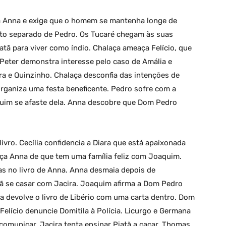
a Anna e exige que o homem se mantenha longe de
to separado de Pedro. Os Tucaré chegam às suas
atã para viver como índio. Chalaça ameaça Felício, que
 Peter demonstra interesse pelo caso de Amália e
ra e Quinzinho. Chalaça desconfia das intenções de
organiza uma festa beneficente. Pedro sofre com a
quim se afaste dela. Anna descobre que Dom Pedro
vro. Cecília confidencia a Diara que está apaixonada
nça Anna de que tem uma família feliz com Joaquim.
 no livro de Anna. Anna desmaia depois de
atã se casar com Jacira. Joaquim afirma a Dom Pedro
a devolve o livro de Libério com uma carta dentro. Dom
elício denuncie Domitila à Polícia. Licurgo e Germana
municar. Jacira tenta ensinar Piatã a caçar. Thomas