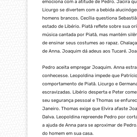
emociona com a atitude de Pedro. Jacira q
Licurgo se divertem com a bebida alucinógen
homens brancos. Cecília questiona Sebastiã
estado de Libério. Piatã reflete sobre sua or
música cantada por Piatã, mas mantém silênc
de ensinar seus costumes ao rapaz. Chalaça
de Anna. Joaquim dá adeus aos Tucaré. Joa
Pedro aceita empregar Joaquim. Anna estra
conhecesse. Leopoldina impede que Patrício 
comportamento de Piatã. Licurgo e Germana
escravizadas. Libério desperta e Peter co
seu segurança pessoal e Thomas se enfurece.
Janeiro. Thomas exige que Elvira afaste Joa
Dalva. Leopoldina repreende Pedro por cort
a ajuda de Anna para se aproximar de Pedro
do homem em sua casa.