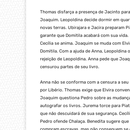
Thomas disfarça a presença de Jacinto par
Joaquim. Leopoldina decide dormir em quar
novas terras. Ubirajara e Jacira preparam Pi
garante que Domitila acabará com sua vida.
Cecília se anima. Joaquim se muda com Elvi
Domitila. Com a ajuda de Anna, Leopoldina 
rejeição de Leopoldina. Anna pede que Joa
censurou partes de seu livro.
Anna não se conforma com a censura a seu li
por Libério. Thomas exige que Elvira conve
Joaquim questiona Pedro sobre as mudanças
autografar os livros. Jurema torce para Pi
que não descuidará de sua segurança. Cecíli
Pedro ofende Chalaça. Benedita sugere que F
compram escravas, mas não conseguem se co