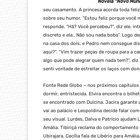
Novela “Novo Mun
seu casamento. A princesa acorda toda feliz
sobre seu humor. “Estou feliz porque você n
responde. “Hã? Você percebeu?”, diz ele, in
discreto e ela.. Não sou nada boba”. Logo d
na casa dos dois, e Pedro nem consegue disf
aqui?”. “Vim trazer peças de roupa para a ca
algo que pode alegrar quem nada tem?”, diz 
senti vontade de estreitar os laços com don
Fonte Rede Globo – nos próximos capítulo
dormir, entristecida. Elvira encontra o bil
se encontrado com Dulcina. Jacira garante 
vai ao palácio e Leopoldina decide falar co
seu visual. Lurdes, Dalva e Patrício ajudam 
Amália. Tibiriçá reclama do comportamento d
Ubirajara. Cecília fala de Libério para Amáli