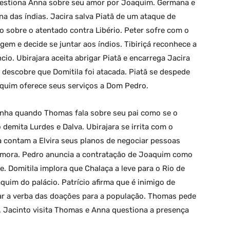
uestiona Anna sobre seu amor por Joaquim. Germana e
a das índias. Jacira salva Piatã de um ataque de
o sobre o atentado contra Libério. Peter sofre com o
igem e decide se juntar aos índios. Tibiriçá reconhece a
io. Ubirajara aceita abrigar Piatã e encarrega Jacira
 descobre que Domitila foi atacada. Piatã se despede
quim oferece seus serviços a Dom Pedro.
nha quando Thomas fala sobre seu pai como se o
demita Lurdes e Dalva. Ubirajara se irrita com o
 contam a Elvira seus planos de negociar pessoas
memora. Pedro anuncia a contratação de Joaquim como
 Domitila implora que Chalaça a leve para o Rio de
quim do palácio. Patrício afirma que é inimigo de
ar a verba das doações para a população. Thomas pede
. Jacinto visita Thomas e Anna questiona a presença