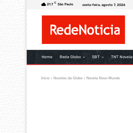
C
21.7
São Paulo
sexta-feira, agosto 7, 2026
Home
Rede Globo
SBT
TNT Novela
Início
Novelas da Globo
Novela Novo Mundo