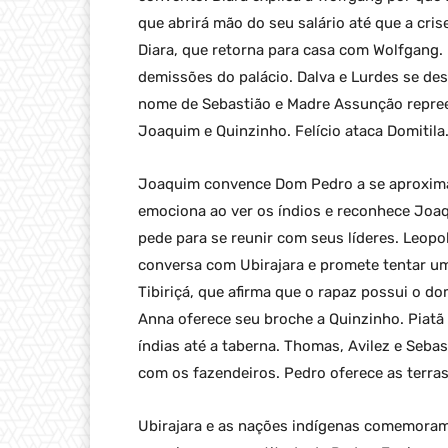
que abrirá mão do seu salário até que a crise
Diara, que retorna para casa com Wolfgang. 
demissões do palácio. Dalva e Lurdes se de
nome de Sebastião e Madre Assunção repreen
Joaquim e Quinzinho. Felício ataca Domitila
Joaquim convence Dom Pedro a se aproximar 
emociona ao ver os índios e reconhece Joaq
pede para se reunir com seus líderes. Leopol
conversa com Ubirajara e promete tentar um
Tibiriçá, que afirma que o rapaz possui o d
Anna oferece seu broche a Quinzinho. Piatã 
índias até a taberna. Thomas, Avilez e Seb
com os fazendeiros. Pedro oferece as terras
Ubirajara e as nações indígenas comemoram