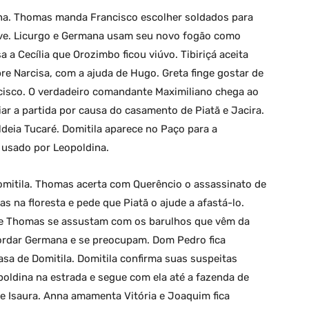
na. Thomas manda Francisco escolher soldados para
ouve. Licurgo e Germana usam seu novo fogão como
a a Cecília que Orozimbo ficou viúvo. Tibiriçá aceita
obre Narcisa, com a ajuda de Hugo. Greta finge gostar de
ncisco. O verdadeiro comandante Maximiliano chega ao
ar a partida por causa do casamento de Piatã e Jacira.
eia Tucaré. Domitila aparece no Paço para a
usado por Leopoldina.
omitila. Thomas acerta com Querêncio o assassinato de
s na floresta e pede que Piatã o ajude a afastá-lo.
de Thomas se assustam com os barulhos que vêm da
ordar Germana e se preocupam. Dom Pedro fica
asa de Domitila. Domitila confirma suas suspeitas
poldina na estrada e segue com ela até a fazenda de
e Isaura. Anna amamenta Vitória e Joaquim fica