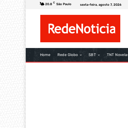
C
20.8
São Paulo
sexta-feira, agosto 7, 2026
Home
Rede Globo
SBT
TNT Novela