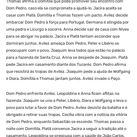
Thomas afirma a Domitila que pode promover seu encontro com
Dom Pedro, caso ela se comprometa a ajudá-lo. Jacira aceita se
casar com Piatã. Domitila e Thomas fazem um pacto. Avilez decide
embarcar Dom Pedro à força para Portugal. Germana é atingida por
uma pedra e Licurgo a socorre. Anna decide sair de casa com Nívea
para se abrigar no palácio. Jacira e Piatã tentam esconder que
dormiram juntos. Avilez ameaça Dom Pedro. Peter e Libério se
preocupam com o povo. Joaquim leva todos que estão no palácio
para a fazenda de Santa Cruz. Anna se despede de Joaquim. Piatã
pede Jacira em casamento diante dos Tucarés. Dom Pedro afirma
que resistirá às tropas de Avilez. Joaquim pede a ajuda de Wolfgang
e Diara. Domitila e Thomas jantam juntos. Avilez invade o Paço.
Dom Pedro enfrenta Avilez. Leopoldina e Anna ficam aflitas na
fazenda. Joaquim se une a Peter, Libério, Diara e Wolfgang e leva o
povo para lutar a favor de Dom Pedro. Avilez desiste da batalha e é
obrigado a retirar suas tropas. Cecília vibra com a notícia da vitória
de Dom Pedro, enquanto Sebastião se esconde. Thomas passa a
noite com Domitila. Piatã convence Jacira a seguir a tradição até o
casamento. Leopoldina se preocupa com a saúde de João Carlos.