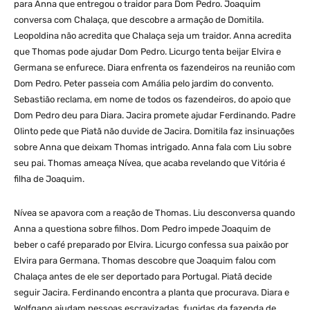
para Anna que entregou o traidor para Dom Pedro. Joaquim
conversa com Chalaça, que descobre a armação de Domitila.
Leopoldina não acredita que Chalaça seja um traidor. Anna acredita
que Thomas pode ajudar Dom Pedro. Licurgo tenta beijar Elvira e
Germana se enfurece. Diara enfrenta os fazendeiros na reunião com
Dom Pedro. Peter passeia com Amália pelo jardim do convento.
Sebastião reclama, em nome de todos os fazendeiros, do apoio que
Dom Pedro deu para Diara. Jacira promete ajudar Ferdinando. Padre
Olinto pede que Piatã não duvide de Jacira. Domitila faz insinuações
sobre Anna que deixam Thomas intrigado. Anna fala com Liu sobre
seu pai. Thomas ameaça Nívea, que acaba revelando que Vitória é
filha de Joaquim.
Nívea se apavora com a reação de Thomas. Liu desconversa quando
Anna a questiona sobre filhos. Dom Pedro impede Joaquim de
beber o café preparado por Elvira. Licurgo confessa sua paixão por
Elvira para Germana. Thomas descobre que Joaquim falou com
Chalaça antes de ele ser deportado para Portugal. Piatã decide
seguir Jacira. Ferdinando encontra a planta que procurava. Diara e
Wolfgang ajudam pessoas escravizadas, fugidas da fazenda de