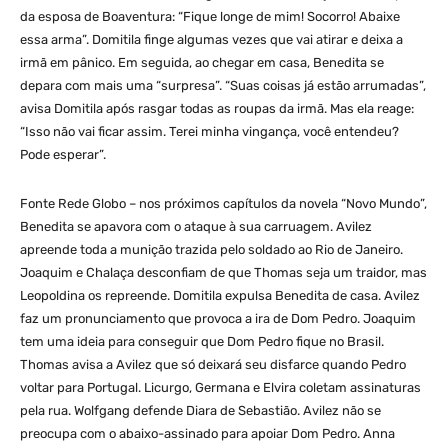
da esposa de Boaventura: “Fique longe de mim! Socorro! Abaixe
essa arma”. Domitila finge algumas vezes que vai atirar e deixa a
irmã em pânico. Em seguida, ao chegar em casa, Benedita se
depara com mais uma “surpresa”. “Suas coisas já estão arrumadas”,
avisa Domitila após rasgar todas as roupas da irmã. Mas ela reage:
“Isso não vai ficar assim. Terei minha vingança, você entendeu?
Pode esperar”.
Fonte Rede Globo – nos próximos capítulos da novela “Novo Mundo”,
Benedita se apavora com o ataque à sua carruagem. Avilez
apreende toda a munição trazida pelo soldado ao Rio de Janeiro.
Joaquim e Chalaça desconfiam de que Thomas seja um traidor, mas
Leopoldina os repreende. Domitila expulsa Benedita de casa. Avilez
faz um pronunciamento que provoca a ira de Dom Pedro. Joaquim
tem uma ideia para conseguir que Dom Pedro fique no Brasil.
Thomas avisa a Avilez que só deixará seu disfarce quando Pedro
voltar para Portugal. Licurgo, Germana e Elvira coletam assinaturas
pela rua. Wolfgang defende Diara de Sebastião. Avilez não se
preocupa com o abaixo-assinado para apoiar Dom Pedro. Anna