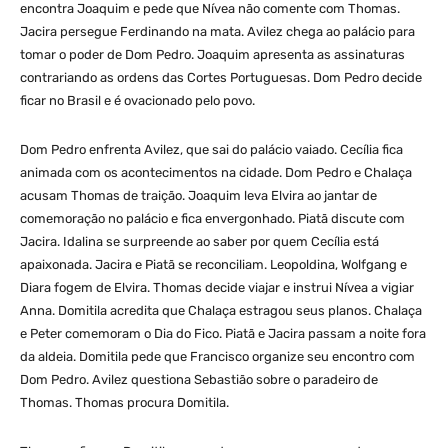
encontra Joaquim e pede que Nívea não comente com Thomas.
Jacira persegue Ferdinando na mata. Avilez chega ao palácio para
tomar o poder de Dom Pedro. Joaquim apresenta as assinaturas
contrariando as ordens das Cortes Portuguesas. Dom Pedro decide
ficar no Brasil e é ovacionado pelo povo.
Dom Pedro enfrenta Avilez, que sai do palácio vaiado. Cecília fica
animada com os acontecimentos na cidade. Dom Pedro e Chalaça
acusam Thomas de traição. Joaquim leva Elvira ao jantar de
comemoração no palácio e fica envergonhado. Piatã discute com
Jacira. Idalina se surpreende ao saber por quem Cecília está
apaixonada. Jacira e Piatã se reconciliam. Leopoldina, Wolfgang e
Diara fogem de Elvira. Thomas decide viajar e instrui Nívea a vigiar
Anna. Domitila acredita que Chalaça estragou seus planos. Chalaça
e Peter comemoram o Dia do Fico. Piatã e Jacira passam a noite fora
da aldeia. Domitila pede que Francisco organize seu encontro com
Dom Pedro. Avilez questiona Sebastião sobre o paradeiro de
Thomas. Thomas procura Domitila.