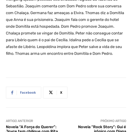
Sebastião. Joaquim comenta com Dom Pedro sobre sua conversa
com Chalaça. Germana faz ameaças a Elvira. Thomas diz a Domitila
que Anna é sua prisioneira. Joaquim fala com o gerente do hotel
onde Domitila está hospedada. Dom Pedro promove Joaquim.
Chalaça promete se vingar de Domitila. Peter não consegue contar
para Libério quem é o pai de Cecília. Idalina pede a Cecília que se
afaste de Libério. Leopoldina implora que Peter salve a vida de seu
filho. Thomas arma um encontro entre Domitila e Dom Pedro.
Facebook
X
ARTIGO ANTERIOR
PRÓXIMO ARTIGO
Novela “A Força do Querer”:
Novela “Rock Story”: Gui é
Joyce tem chilique com Rita
irônico com Diana