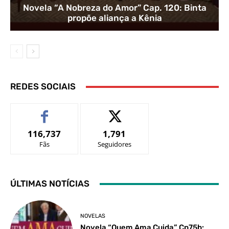
Novela “A Nobreza do Amor” Cap. 120: Binta
propõe aliança a Kênia
REDES SOCIAIS
116,737
1,791
Fãs
Seguidores
ÚLTIMAS NOTÍCIAS
NOVELAS
Novela “Quem Ama Cuida” Cp75b: