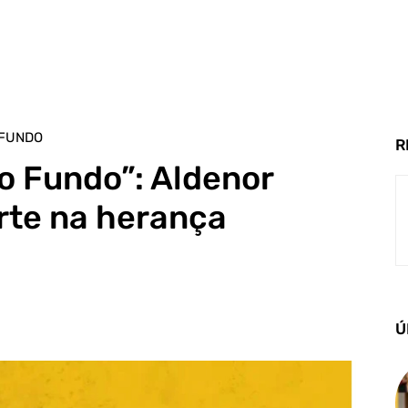
 FUNDO
R
o Fundo”: Aldenor
te na herança
Ú