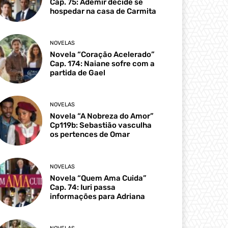
Cap. 75: Ademir decide se
hospedar na casa de Carmita
NOVELAS
Novela “Coração Acelerado”
Cap. 174: Naiane sofre com a
partida de Gael
NOVELAS
Novela “A Nobreza do Amor”
Cp119b: Sebastião vasculha
os pertences de Omar
NOVELAS
Novela “Quem Ama Cuida”
Cap. 74: Iuri passa
informações para Adriana