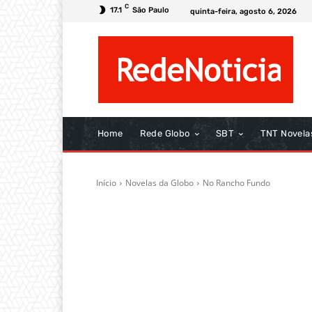
C
17.1
São Paulo
quinta-feira, agosto 6, 2026
Home
Rede Globo
SBT
TNT Novela
Início
Novelas da Globo
No Rancho Fundo