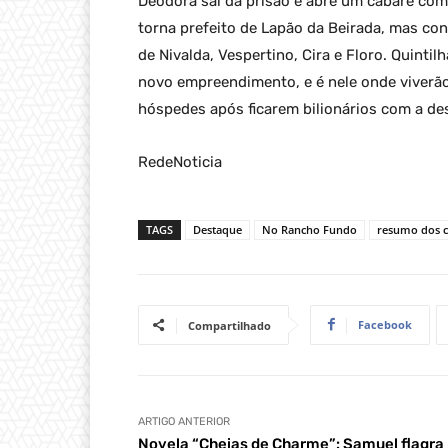
Deodora sai da prisão e abre um cabaré com
torna prefeito de Lapão da Beirada, mas c
de Nivalda, Vespertino, Cira e Floro. Quinti
novo empreendimento, e é nele onde viverão
hóspedes após ficarem bilionários com a de
RedeNoticia
TAGS
Destaque
No Rancho Fundo
resumo dos c
Facebook
Compartilhado
ARTIGO ANTERIOR
Novela “Cheias de Charme”: Samuel flagra