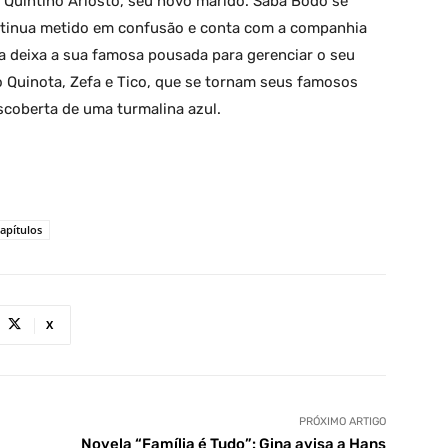
 Quintino Ariosto, seu novo marido. Sabá Bodó se
ontinua metido em confusão e conta com a companhia
lha deixa a sua famosa pousada para gerenciar o seu
 Quinota, Zefa e Tico, que se tornam seus famosos
scoberta de uma turmalina azul.
apítulos
X
PRÓXIMO ARTIGO
Novela “Família é Tudo”: Gina avisa a Hans