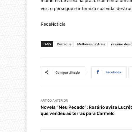
mulheres de areia na praia, e alimenta um a
vez, o persegue e inferniza sua vida, destr
RedeNoticia
TAGS
Destaque
Mulheres de Areia
resumo dos c
Facebook
Compartilhado
ARTIGO ANTERIOR
Novela “Meu Pecado”: Rosário avisa Lucré
que vendeu as terras para Carmelo