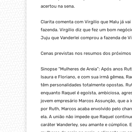
acertou na sena.
Clarita comenta com Virgilio que Malu já vai
fazenda. Virgilio diz que fez um bom negóc
Juju que Vanderlei comprou a fazenda de Vir
Cenas previstas nos resumos dos próximos c
Sinopse “Mulheres de Areia”: Após anos Rut
Isaura e Floriano, e com sua irmã gêmea, Raq
têm personalidades totalmente opostas. Ru
enquanto Raquel é egoísta, ambiciosa, agres
jovem empresário Marcos Assunção, que a 
por Ruth, Marcos acaba envolvido pelo cha
ela. A união não impede que Raquel continu
caráter Wanderley, seu amante e cúmplice. E