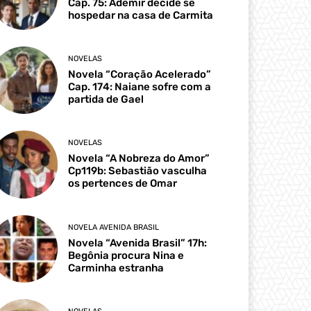
Cap. 75: Ademir decide se
hospedar na casa de Carmita
NOVELAS
Novela “Coração Acelerado”
Cap. 174: Naiane sofre com a
partida de Gael
NOVELAS
Novela “A Nobreza do Amor”
Cp119b: Sebastião vasculha
os pertences de Omar
NOVELA AVENIDA BRASIL
Novela “Avenida Brasil” 17h:
Begônia procura Nina e
Carminha estranha