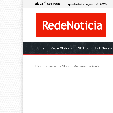
C
23
São Paulo
quinta-feira, agosto 6, 2026
Home
Rede Globo
SBT
TNT Novela
Início
Novelas da Globo
Mulheres de Areia