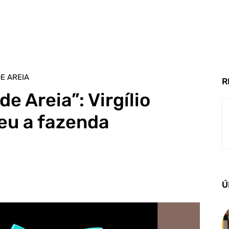
E AREIA
R
e Areia”: Virgílio
eu a fazenda
Ú