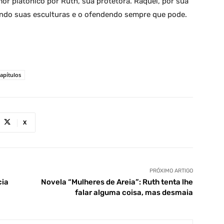
mor platônico por Ruth, sua protetora. Raquel, por sua
uindo suas esculturas e o ofendendo sempre que pode.
apítulos
X
PRÓXIMO ARTIGO
cia
Novela “Mulheres de Areia”: Ruth tenta lhe
falar alguma coisa, mas desmaia