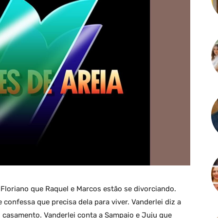
 a Floriano que Raquel e Marcos estão se divorciando.
confessa que precisa dela para viver. Vanderlei diz a
o casamento. Vanderlei conta a Sampaio e Juju que