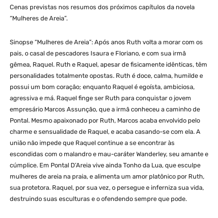
Cenas previstas nos resumos dos próximos capítulos da novela
“Mulheres de Areia”.
Sinopse “Mulheres de Areia”: Após anos Ruth volta a morar com os
pais, o casal de pescadores Isaura e Floriano, e com sua irmã
gêmea, Raquel. Ruth e Raquel, apesar de fisicamente idênticas, têm
personalidades totalmente opostas. Ruth é doce, calma, humilde e
possui um bom coração; enquanto Raquel é egoísta, ambiciosa,
agressiva e má. Raquel finge ser Ruth para conquistar o jovem
empresário Marcos Assunção, que a irmã conheceu a caminho de
Pontal. Mesmo apaixonado por Ruth, Marcos acaba envolvido pelo
charme e sensualidade de Raquel, e acaba casando-se com ela. A
união não impede que Raquel continue a se encontrar às
escondidas com o malandro e mau-caráter Wanderley, seu amante e
cúmplice. Em Pontal D’Areia vive ainda Tonho da Lua, que esculpe
mulheres de areia na praia, e alimenta um amor platônico por Ruth,
sua protetora. Raquel, por sua vez, o persegue e inferniza sua vida,
destruindo suas esculturas e o ofendendo sempre que pode.