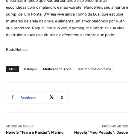
união não impede que Raquel continue a se encontrar às
escondidas com o malandro e mau-caráter Wanderley, seu amante e
cúmplice. Em Pontal D’Areia vive ainda Tonho da Lua, que esculpe
mulheres de areia na praia, e alimenta um amor platônico por Ruth,
sua protetora. Raquel, por sua vez, o persegue e inferniza sua vida,
destruindo suas esculturas e o ofendendo sempre que pode.
RedeNoticia
TAGS
Destaque
Mulheres de Areia
resumo dos capítulos
Facebook
X
ARTIGO ANTERIOR
PRÓXIMO ARTIGO
Novela “Terra e Paixão”: Marino
Novela “Meu Pecado”: Josué