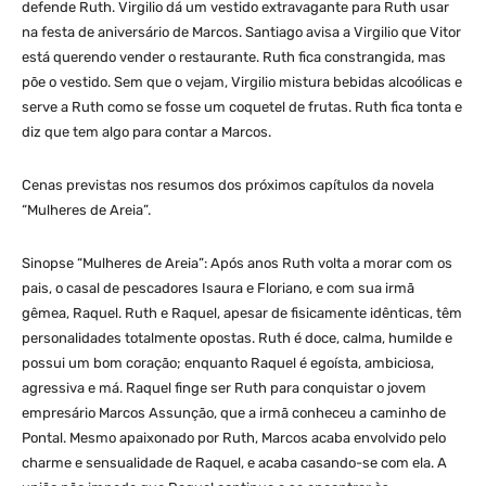
defende Ruth. Virgilio dá um vestido extravagante para Ruth usar
na festa de aniversário de Marcos. Santiago avisa a Virgilio que Vitor
está querendo vender o restaurante. Ruth fica constrangida, mas
põe o vestido. Sem que o vejam, Virgilio mistura bebidas alcoólicas e
serve a Ruth como se fosse um coquetel de frutas. Ruth fica tonta e
diz que tem algo para contar a Marcos.
Cenas previstas nos resumos dos próximos capítulos da novela
“Mulheres de Areia”.
Sinopse “Mulheres de Areia”: Após anos Ruth volta a morar com os
pais, o casal de pescadores Isaura e Floriano, e com sua irmã
gêmea, Raquel. Ruth e Raquel, apesar de fisicamente idênticas, têm
personalidades totalmente opostas. Ruth é doce, calma, humilde e
possui um bom coração; enquanto Raquel é egoísta, ambiciosa,
agressiva e má. Raquel finge ser Ruth para conquistar o jovem
empresário Marcos Assunção, que a irmã conheceu a caminho de
Pontal. Mesmo apaixonado por Ruth, Marcos acaba envolvido pelo
charme e sensualidade de Raquel, e acaba casando-se com ela. A