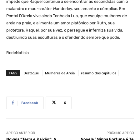
impede que Raquel continue a se encontrar às escondidas com o
malandro e mau-caráter Wanderley, seu amante e cúmplice. Em
Pontal D’Areia vive ainda Tonho da Lua, que esculpe mulheres de
areia na praia, e alimenta um amor platônico por Ruth, sua
protetora. Raquel, por sua vez, o persegue e inferniza sua vida,
destruindo suas esculturas e o ofendendo sempre que pode.
RedeNoticia
TAGS
Destaque
Mulheres de Areia
resumo dos capítulos
Facebook
X
ARTIGO ANTERIOR
PRÓXIMO ARTIGO
Novela “Terra e Paixão”: A
Novela “Minha Fortuna é Te