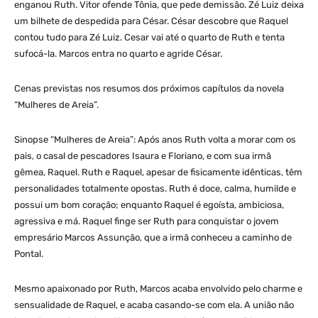
enganou Ruth. Vitor ofende Tônia, que pede demissão. Zé Luiz deixa
um bilhete de despedida para César. Cé­sar descobre que Raquel
contou tudo para Zé Luiz. Cesar vai até o quarto de Ruth e tenta
sufocá-la. Marcos entra no quarto e agride César.
Cenas previstas nos resumos dos próximos capítulos da novela
“Mulheres de Areia”.
Sinopse “Mulheres de Areia”: Após anos Ruth volta a morar com os
pais, o casal de pescadores Isaura e Floriano, e com sua irmã
gêmea, Raquel. Ruth e Raquel, apesar de fisicamente idênticas, têm
personalidades totalmente opostas. Ruth é doce, calma, humilde e
possui um bom coração; enquanto Raquel é egoísta, ambiciosa,
agressiva e má. Raquel finge ser Ruth para conquistar o jovem
empresário Marcos Assunção, que a irmã conheceu a caminho de
Pontal.
Mesmo apaixonado por Ruth, Marcos acaba envolvido pelo charme e
sensualidade de Raquel, e acaba casando-se com ela. A união não