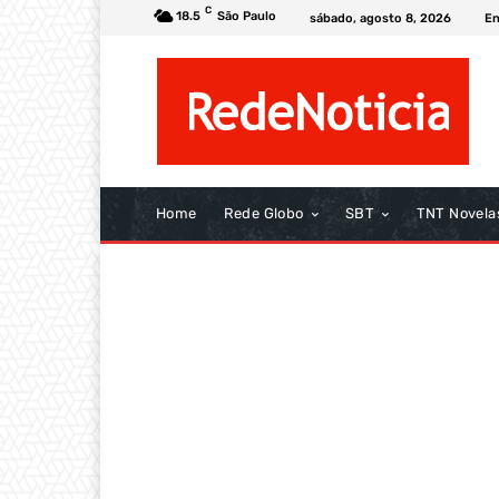
C
18.5
São Paulo
sábado, agosto 8, 2026
En
Home
Rede Globo
SBT
TNT Novela