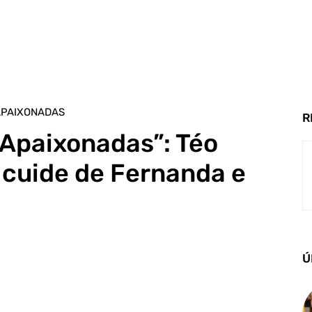
APAIXONADAS
R
 Apaixonadas”: Téo
 cuide de Fernanda e
Ú