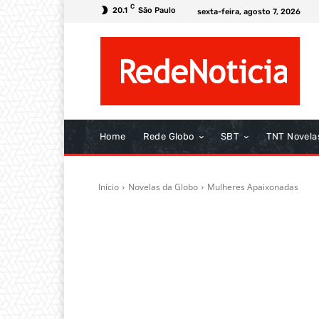
C
20.1
São Paulo
sexta-feira, agosto 7, 2026
Home
Rede Globo
SBT
TNT Novela
Início
Novelas da Globo
Mulheres Apaixonadas