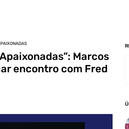
APAIXONADAS
R
 Apaixonadas”: Marcos
ar encontro com Fred
Ú