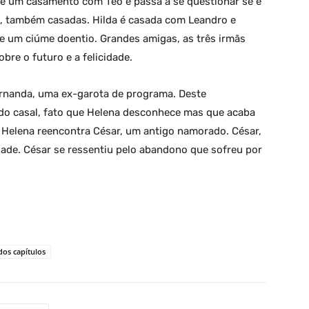
ve um casamento com Téo e passa a se questionar se é
sa, também casadas. Hilda é casada com Leandro e
e um ciúme doentio. Grandes amigas, as três irmãs
bre o futuro e a felicidade.
rnanda, uma ex-garota de programa. Deste
 do casal, fato que Helena desconhece mas que acaba
 Helena reencontra César, um antigo namorado. César,
ade. César se ressentiu pelo abandono que sofreu por
os capítulos