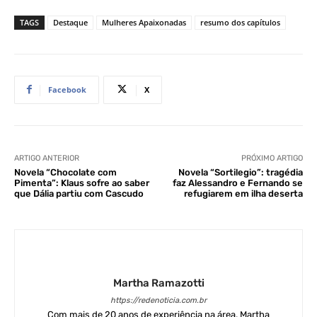
TAGS
Destaque
Mulheres Apaixonadas
resumo dos capítulos
Facebook
X
ARTIGO ANTERIOR
PRÓXIMO ARTIGO
Novela “Chocolate com
Novela “Sortilegio”: tragédia
Pimenta”: Klaus sofre ao saber
faz Alessandro e Fernando se
que Dália partiu com Cascudo
refugiarem em ilha deserta
Martha Ramazotti
https://redenoticia.com.br
Com mais de 20 anos de experiência na área, Martha