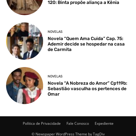
120: Binta propõe aliança a Kênia
NOVELAS
Novela “Quem Ama Cuida” Cap. 75:
Ademir decide se hospedar na casa
de Carmita
NOVELAS
Novela “A Nobreza do Amor” Cp119b:
Sebastião vasculha os pertences de
Omar
Política de Privacidade
Fale Conosco
Expediente
© Newspaper WordPress Theme by TagDiv