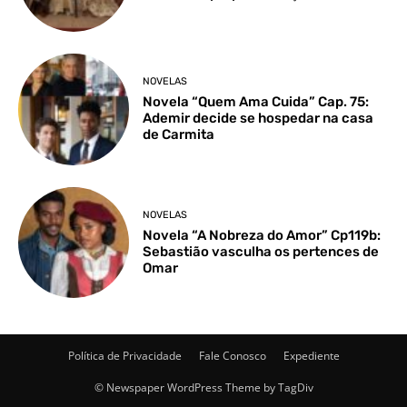
NOVELAS
Novela “Quem Ama Cuida” Cap. 75:
Ademir decide se hospedar na casa
de Carmita
NOVELAS
Novela “A Nobreza do Amor” Cp119b:
Sebastião vasculha os pertences de
Omar
Política de Privacidade
Fale Conosco
Expediente
© Newspaper WordPress Theme by TagDiv