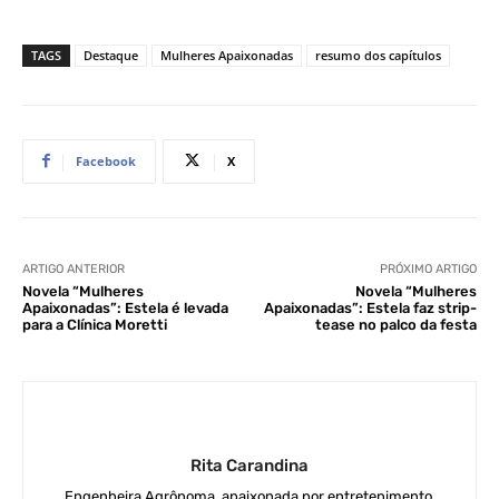
TAGS
Destaque
Mulheres Apaixonadas
resumo dos capítulos
Facebook
X
ARTIGO ANTERIOR
PRÓXIMO ARTIGO
Novela “Mulheres
Novela “Mulheres
Apaixonadas”: Estela é levada
Apaixonadas”: Estela faz strip-
para a Clínica Moretti
tease no palco da festa
Rita Carandina
Engenheira Agrônoma, apaixonada por entretenimento.