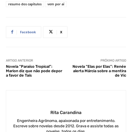
resumo dos capítulos
vem por aí
Facebook
X
ARTIGO ANTERIOR
PRÓXIMO ARTIGO
Novela “Paraíso Tropical”:
Novela “Elas por Elas”: Renée
Marion diz que não pode depor
alerta Márcia sobre a mentira
a favor de Taís
de Vic
Rita Carandina
Engenheira Agrônoma, apaixonada por entretenimento.
Escreve sobre novelas desde 2012. Grava e assiste todas as
novelas, todos os dias.