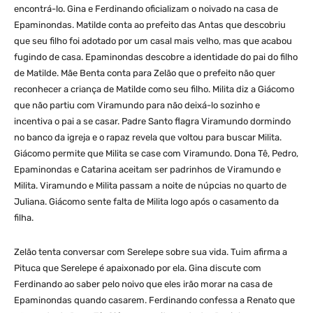
encontrá-lo. Gina e Ferdinando oficializam o noivado na casa de
Epaminondas. Matilde conta ao prefeito das Antas que descobriu
que seu filho foi adotado por um casal mais velho, mas que acabou
fugindo de casa. Epaminondas descobre a identidade do pai do filho
de Matilde. Mãe Benta conta para Zelão que o prefeito não quer
reconhecer a criança de Matilde como seu filho. Milita diz a Giácomo
que não partiu com Viramundo para não deixá-lo sozinho e
incentiva o pai a se casar. Padre Santo flagra Viramundo dormindo
no banco da igreja e o rapaz revela que voltou para buscar Milita.
Giácomo permite que Milita se case com Viramundo. Dona Tê, Pedro,
Epaminondas e Catarina aceitam ser padrinhos de Viramundo e
Milita. Viramundo e Milita passam a noite de núpcias no quarto de
Juliana. Giácomo sente falta de Milita logo após o casamento da
filha.
Zelão tenta conversar com Serelepe sobre sua vida. Tuim afirma a
Pituca que Serelepe é apaixonado por ela. Gina discute com
Ferdinando ao saber pelo noivo que eles irão morar na casa de
Epaminondas quando casarem. Ferdinando confessa a Renato que