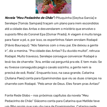
Novela “Meu Pedacinho de Chão”:
Pituquinha (Geytsa Garcia) e
Serelepe (Tomás Sampaio) traçam um plano para irem escondidos
até a cidade das Antas e desvendarem o mistério que envolve o
suposto filho do Coronel Epa (Osmar Prado). A viagem é muito longa
para fazer a pé, e, por isso, os espertinhos falam enrolam Rodapé
(Flávio Bauraqui): “Nós falamos com o meu pai. Ele deixou a gente
ir”, diz a menina. “Pra cidade das Antas? Eu duvido muito!”, retruca
Rodapé. Muito travesso, Serelepe consegue convencer Rodapé a
levá-los de charrete: “Ara, então vai perguntá pra ele. E tem mais: Se
eu tivesse conseguido pegá o cavalo sozinho, a gente nem ia
precisá de ocê, Roda”. Enquanto isso, na casa grande, Catarina
(Juliana Paes) conta para Epaminondas que viu as duas crianças na
charrete com Rodapé. “Pelo amor de Deus. Eles foram pras Antas!”
Fonte Rede Globo – nos próximos capítulos da novela “Meu
Pedacinho de Chão” Giácomo conta para Catarina que Matilde teve
um filho assim que saiu da casa de Epaminondas. Catarina pede