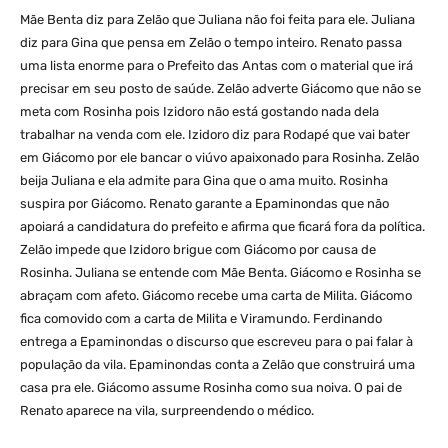
Mãe Benta diz para Zelão que Juliana não foi feita para ele. Juliana
diz para Gina que pensa em Zelão o tempo inteiro. Renato passa
uma lista enorme para o Prefeito das Antas com o material que irá
precisar em seu posto de saúde. Zelão adverte Giácomo que não se
meta com Rosinha pois Izidoro não está gostando nada dela
trabalhar na venda com ele. Izidoro diz para Rodapé que vai bater
em Giácomo por ele bancar o viúvo apaixonado para Rosinha. Zelão
beija Juliana e ela admite para Gina que o ama muito. Rosinha
suspira por Giácomo. Renato garante a Epaminondas que não
apoiará a candidatura do prefeito e afirma que ficará fora da política.
Zelão impede que Izidoro brigue com Giácomo por causa de
Rosinha. Juliana se entende com Mãe Benta. Giácomo e Rosinha se
abraçam com afeto. Giácomo recebe uma carta de Milita. Giácomo
fica comovido com a carta de Milita e Viramundo. Ferdinando
entrega a Epaminondas o discurso que escreveu para o pai falar à
população da vila. Epaminondas conta a Zelão que construirá uma
casa pra ele. Giácomo assume Rosinha como sua noiva. O pai de
Renato aparece na vila, surpreendendo o médico.