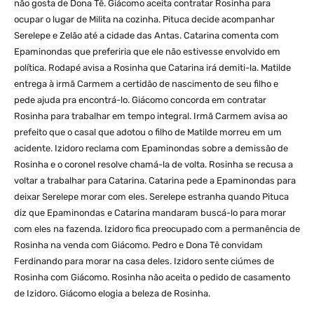
não gosta de Dona Tê. Giácomo aceita contratar Rosinha para
ocupar o lugar de Milita na cozinha. Pituca decide acompanhar
Serelepe e Zelão até a cidade das Antas. Catarina comenta com
Epaminondas que preferiria que ele não estivesse envolvido em
política. Rodapé avisa a Rosinha que Catarina irá demiti-la. Matilde
entrega à irmã Carmem a certidão de nascimento de seu filho e
pede ajuda pra encontrá-lo. Giácomo concorda em contratar
Rosinha para trabalhar em tempo integral. Irmã Carmem avisa ao
prefeito que o casal que adotou o filho de Matilde morreu em um
acidente. Izidoro reclama com Epaminondas sobre a demissão de
Rosinha e o coronel resolve chamá-la de volta. Rosinha se recusa a
voltar a trabalhar para Catarina. Catarina pede a Epaminondas para
deixar Serelepe morar com eles. Serelepe estranha quando Pituca
diz que Epaminondas e Catarina mandaram buscá-lo para morar
com eles na fazenda. Izidoro fica preocupado com a permanência de
Rosinha na venda com Giácomo. Pedro e Dona Tê convidam
Ferdinando para morar na casa deles. Izidoro sente ciúmes de
Rosinha com Giácomo. Rosinha não aceita o pedido de casamento
de Izidoro. Giácomo elogia a beleza de Rosinha.