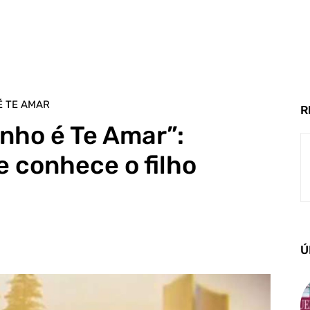
É TE AMAR
R
nho é Te Amar”:
e conhece o filho
Ú