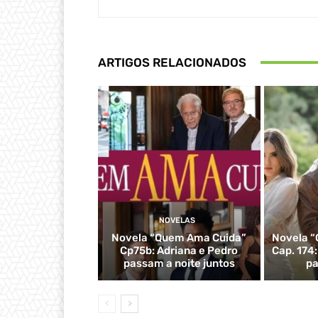
ARTIGOS RELACIONADOS
NOVELAS
Novela “Quem Ama Cuida”
Novela “
Cp75b: Adriana e Pedro
Cap. 174
passam a noite juntos
pa