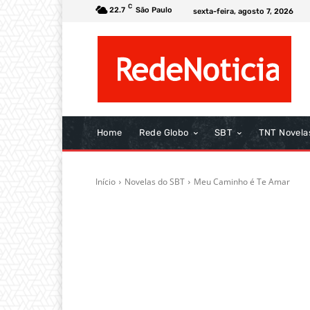
C
22.7
São Paulo
sexta-feira, agosto 7, 2026
Home
Rede Globo
SBT
TNT Novela
Início
Novelas do SBT
Meu Caminho é Te Amar