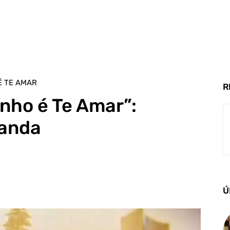
É TE AMAR
R
nho é Te Amar”:
landa
Ú