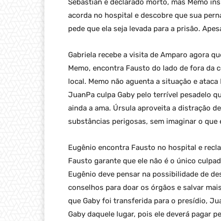
Sebastián é declarado morto, mas Memo insis
acorda no hospital e descobre que sua pern
pede que ela seja levada para a prisão. Apes
Gabriela recebe a visita de Amparo agora q
Memo, encontra Fausto do lado de fora da c
local. Memo não aguenta a situação e ataca 
JuanPa culpa Gaby pelo terrível pesadelo q
ainda a ama. Úrsula aproveita a distração de
substâncias perigosas, sem imaginar o que e
Eugênio encontra Fausto no hospital e rec
Fausto garante que ele não é o único culpa
Eugênio deve pensar na possibilidade de d
conselhos para doar os órgãos e salvar mais
que Gaby foi transferida para o presídio, J
Gaby daquele lugar, pois ele deverá pagar p