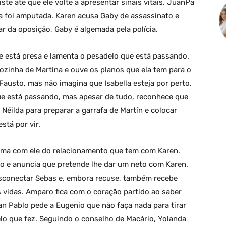
te até que ele volte a apresentar sinais vitais. JuanPa
a foi amputada. Karen acusa Gaby de assassinato e
ar da oposição, Gaby é algemada pela polícia.
ue está presa e lamenta o pesadelo que está passando.
ozinha de Martina e ouve os planos que ela tem para o
Fausto, mas não imagina que Isabella esteja por perto.
ue está passando, mas apesar de tudo, reconhece que
 Néilda para preparar a garrafa de Martín e colocar
stá por vir.
lama com ele do relacionamento que tem com Karen.
do e anuncia que pretende lhe dar um neto com Karen.
esconectar Sebas e, embora recuse, também recebe
 vidas. Amparo fica com o coração partido ao saber
uan Pablo pede a Eugenio que não faça nada para tirar
elo que fez. Seguindo o conselho de Macário, Yolanda