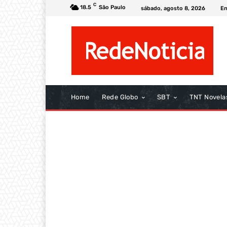
C
18.5
São Paulo
sábado, agosto 8, 2026
En
Home
Rede Globo
SBT
TNT Novela