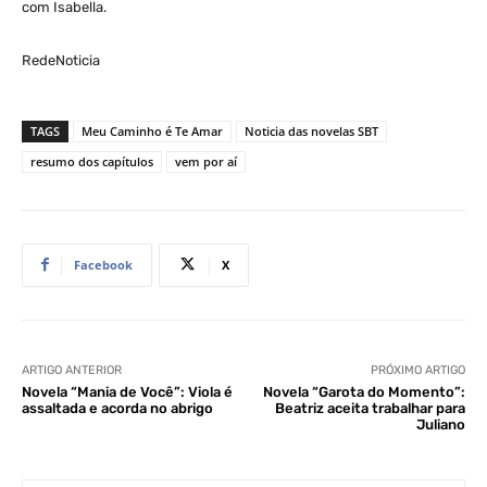
com Isabella.
RedeNoticia
TAGS
Meu Caminho é Te Amar
Noticia das novelas SBT
resumo dos capítulos
vem por aí
Facebook
X
ARTIGO ANTERIOR
PRÓXIMO ARTIGO
Novela “Mania de Você”: Viola é
Novela “Garota do Momento”:
assaltada e acorda no abrigo
Beatriz aceita trabalhar para
Juliano