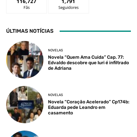
116,727
1,791
Fãs
Seguidores
ÚLTIMAS NOTÍCIAS
NOVELAS
Novela “Quem Ama Cuida” Cap. 77:
Edvaldo descobre que Iuri é infiltrado
de Adriana
NOVELAS
Novela “Coração Acelerado” Cp174b:
Eduarda pede Leandro em
casamento