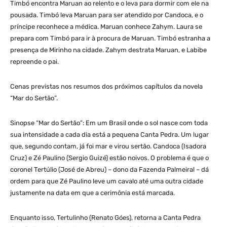
Timbó encontra Maruan ao relento e o leva para dormir com ele na
pousada. Timbó leva Maruan para ser atendido por Candoca, e o
príncipe reconhece a médica. Maruan conhece Zahym. Laura se
prepara com Timbó para ir à procura de Maruan. Timbó estranha a
presença de Mirinho na cidade. Zahym destrata Maruan, e Labibe
repreende o pai.
Cenas previstas nos resumos dos próximos capítulos da novela
“Mar do Sertão”.
Sinopse “Mar do Sertão”: Em um Brasil onde o sol nasce com toda
sua intensidade a cada dia está a pequena Canta Pedra. Um lugar
que, segundo contam, já foi mar e virou sertão. Candoca (Isadora
Cruz) e Zé Paulino (Sergio Guizé) estão noivos. O problema é que o
coronel Tertúlio (José de Abreu) – dono da Fazenda Palmeiral – dá
ordem para que Zé Paulino leve um cavalo até uma outra cidade
justamente na data em que a cerimônia está marcada.
Enquanto isso, Tertulinho (Renato Góes), retorna a Canta Pedra