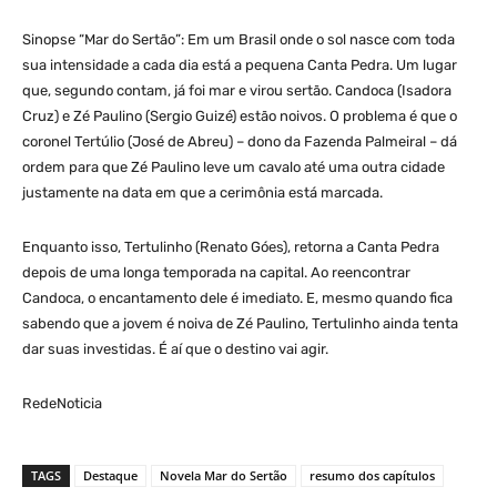
Sinopse “Mar do Sertão”: Em um Brasil onde o sol nasce com toda
sua intensidade a cada dia está a pequena Canta Pedra. Um lugar
que, segundo contam, já foi mar e virou sertão. Candoca (Isadora
Cruz) e Zé Paulino (Sergio Guizé) estão noivos. O problema é que o
coronel Tertúlio (José de Abreu) – dono da Fazenda Palmeiral – dá
ordem para que Zé Paulino leve um cavalo até uma outra cidade
justamente na data em que a cerimônia está marcada.
Enquanto isso, Tertulinho (Renato Góes), retorna a Canta Pedra
depois de uma longa temporada na capital. Ao reencontrar
Candoca, o encantamento dele é imediato. E, mesmo quando fica
sabendo que a jovem é noiva de Zé Paulino, Tertulinho ainda tenta
dar suas investidas. É aí que o destino vai agir.
RedeNoticia
TAGS
Destaque
Novela Mar do Sertão
resumo dos capítulos