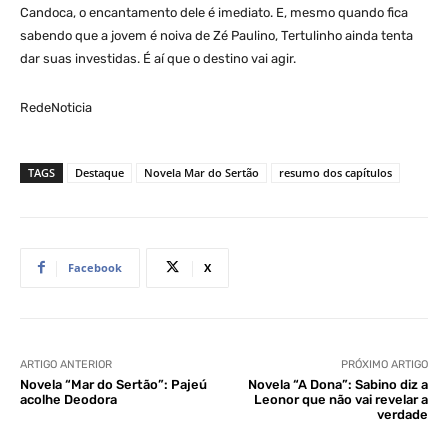
Candoca, o encantamento dele é imediato. E, mesmo quando fica
sabendo que a jovem é noiva de Zé Paulino, Tertulinho ainda tenta
dar suas investidas. É aí que o destino vai agir.
RedeNoticia
TAGS
Destaque
Novela Mar do Sertão
resumo dos capítulos
Facebook
X
ARTIGO ANTERIOR
PRÓXIMO ARTIGO
Novela “Mar do Sertão”: Pajeú
Novela “A Dona”: Sabino diz a
acolhe Deodora
Leonor que não vai revelar a
verdade