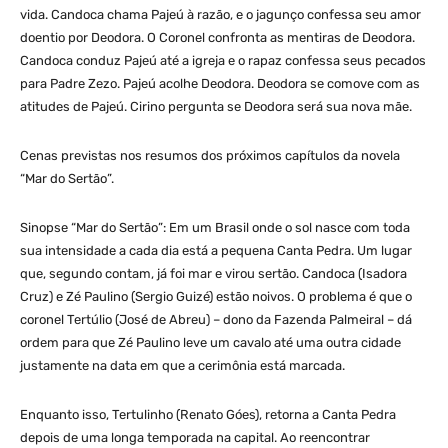
vida. Candoca chama Pajeú à razão, e o jagunço confessa seu amor
doentio por Deodora. O Coronel confronta as mentiras de Deodora.
Candoca conduz Pajeú até a igreja e o rapaz confessa seus pecados
para Padre Zezo. Pajeú acolhe Deodora. Deodora se comove com as
atitudes de Pajeú. Cirino pergunta se Deodora será sua nova mãe.
Cenas previstas nos resumos dos próximos capítulos da novela
“Mar do Sertão”.
Sinopse “Mar do Sertão”: Em um Brasil onde o sol nasce com toda
sua intensidade a cada dia está a pequena Canta Pedra. Um lugar
que, segundo contam, já foi mar e virou sertão. Candoca (Isadora
Cruz) e Zé Paulino (Sergio Guizé) estão noivos. O problema é que o
coronel Tertúlio (José de Abreu) – dono da Fazenda Palmeiral – dá
ordem para que Zé Paulino leve um cavalo até uma outra cidade
justamente na data em que a cerimônia está marcada.
Enquanto isso, Tertulinho (Renato Góes), retorna a Canta Pedra
depois de uma longa temporada na capital. Ao reencontrar