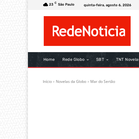
C
23
São Paulo
quinta-feira, agosto 6, 2026
Home
Rede Globo
SBT
TNT Novela
Início
Novelas da Globo
Mar do Sertão