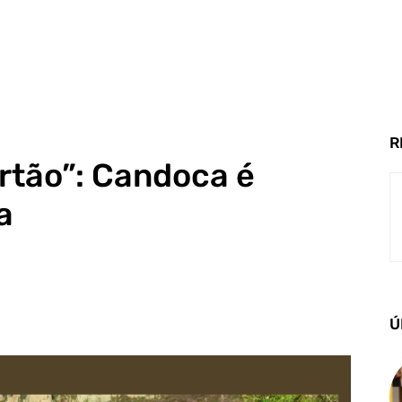
R
rtão”: Candoca é
a
Ú