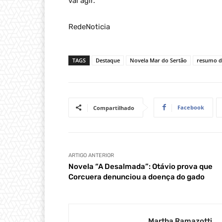
vai agir.
RedeNoticia
TAGS
Destaque
Novela Mar do Sertão
resumo do
Facebook
Compartilhado
ARTIGO ANTERIOR
Novela “A Desalmada”: Otávio prova que
Corcuera denunciou a doença do gado
Martha Ramazotti