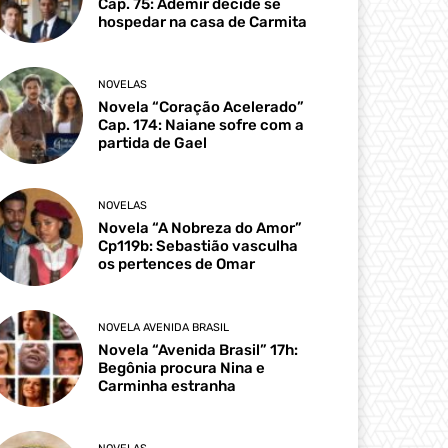
Cap. 75: Ademir decide se
hospedar na casa de Carmita
NOVELAS
Novela “Coração Acelerado”
Cap. 174: Naiane sofre com a
partida de Gael
NOVELAS
Novela “A Nobreza do Amor”
Cp119b: Sebastião vasculha
os pertences de Omar
NOVELA AVENIDA BRASIL
Novela “Avenida Brasil” 17h:
Begônia procura Nina e
Carminha estranha