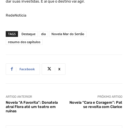
dar suas investidas. É aí que o destino vai agir.
RedeNoticia
TAGS
Destaque
dia
Novela Mar do Sertão
resumo dos capítulos
Facebook
X
ARTIGO ANTERIOR
PRÓXIMO ARTIGO
Novela “A Favorita”: Donatela
Novela “Cara e Coragem”: Pat
atrai Flora até um teatro em
se revolta com Clarice
ruínas