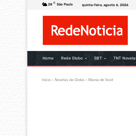
C
28
São Paulo
quinta-feira, agosto 6, 2026
Home
Rede Globo
SBT
TNT Novela
Início
Novelas da Globo
Mania de Você