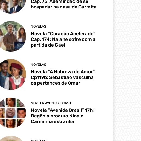
Cap. 75: Ademir decide se
hospedar na casa de Carmita
NOVELAS
Novela “Coração Acelerado”
Cap. 174: Naiane sofre com a
partida de Gael
NOVELAS
Novela “A Nobreza do Amor”
Cp119b: Sebastião vasculha
os pertences de Omar
NOVELA AVENIDA BRASIL
Novela “Avenida Brasil” 17h:
Begônia procura Nina e
Carminha estranha