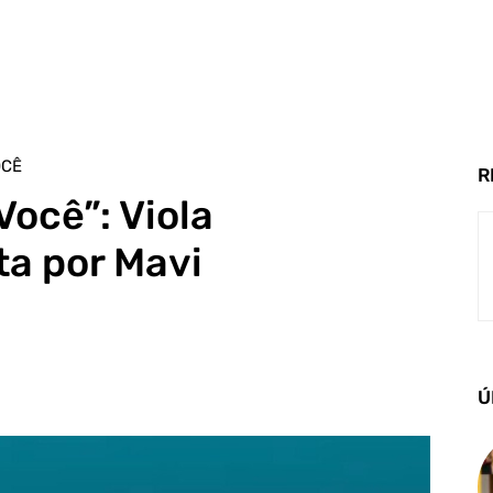
OCÊ
R
Você”: Viola
ta por Mavi
Ú